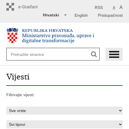
Preskoči
na
A
RSS
A
glavni
Hrvatski
English
Pristupačnost
sadržaj
Vijesti
Filtrirajte vijesti: