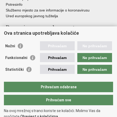
Potresinfo
Službeno mjesto za sve informacije o koronavirusu
Ured europskog javnog tužitelja
Poveznice pravosudnog sustava
Ova stranica upotrebljava kolačiće
Portal sudova
Državno odvjetništvo
Nužni
Prihvaćam
Ne prihvaćam
Ured za suzbijanje korupcije i organiziranog kriminaliteta
Državno sudbeno vijeće
Funkcionalni
Prihvaćam
Ne prihvaćam
Državnoodvjetničko vijeće
Pravosudna akademija
Statistički
Prihvaćam
Ne prihvaćam
Hrvatska odvjetnička komora
Hrvatska javnobilježnička komora
Europski pravosudni portal
Prihvaćam odabrane
Prihvaćam sve
Povratak na vrh
Copyright © 2026 Ministarstvo pravosuđa, uprave i digitalne
Na ovoj mrežnoj stranci koriste se kolačići. Molimo Vas da
transformacije Republike Hrvatske.
Uvjeti korištenja
.
Izjava o
pročitate
Obavijest o kolačićima.