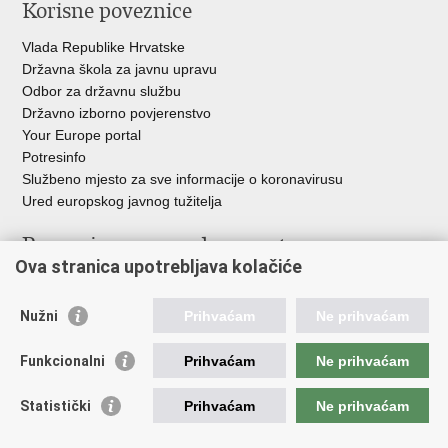
Korisne poveznice
Vlada Republike Hrvatske
Državna škola za javnu upravu
Odbor za državnu službu
Državno izborno povjerenstvo
Your Europe portal
Potresinfo
Službeno mjesto za sve informacije o koronavirusu
Ured europskog javnog tužitelja
Poveznice pravosudnog sustava
Ova stranica upotrebljava kolačiće
Portal sudova
Državno odvjetništvo
Nužni
Prihvaćam
Ne prihvaćam
Ured za suzbijanje korupcije i organiziranog kriminaliteta
Državno sudbeno vijeće
Funkcionalni
Prihvaćam
Ne prihvaćam
Državnoodvjetničko vijeće
Pravosudna akademija
Statistički
Prihvaćam
Ne prihvaćam
Hrvatska odvjetnička komora
Hrvatska javnobilježnička komora