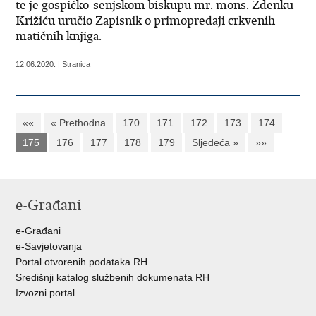
te je gospićko-senjskom biskupu mr. mons. Zdenku
Križiću uručio Zapisnik o primopredaji crkvenih
matičnih knjiga.
12.06.2020. | Stranica
««
« Prethodna
170
171
172
173
174
175
176
177
178
179
Sljedeća »
»»
e-Građani
e-Građani
e-Savjetovanja
Portal otvorenih podataka RH
Središnji katalog službenih dokumenata RH
Izvozni portal