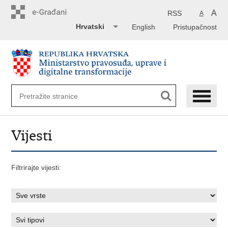
Preskoči
na
A
RSS
A
glavni
Hrvatski
English
Pristupačnost
sadržaj
Vijesti
Filtrirajte vijesti: