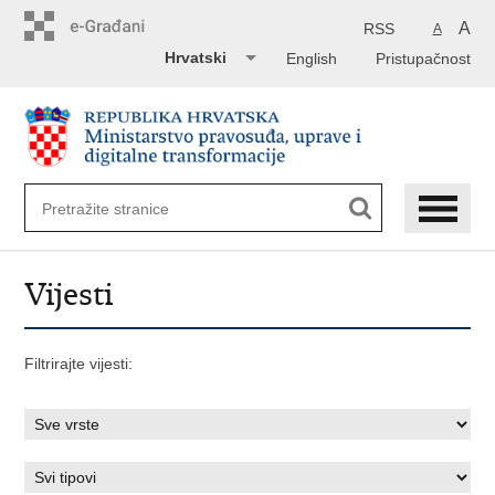
Preskoči
na
A
RSS
A
glavni
Hrvatski
English
Pristupačnost
sadržaj
Vijesti
Filtrirajte vijesti: