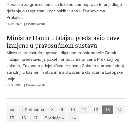
Hrvatske za granice jedinica lokalne samouprave te prijedloge
rješenja o raspuštanju općinskih vijeća u Drenovcima i
Prološcu.
05.03.2026. | Pisane vijesti
Ministar Damir Habijan predstavio nove
izmjene u pravosudnom sustavu
Ministar pravosuđa, uprave i digitalne transformacije Damir
Habijan predstavio je paket normativnih izmjena Prekršajnog
zakona, Zakona o odvjetništvu te novog Zakona o pravosudnoj
suradnji u kaznenim stvarima s državama članicama Europske
unije.
05.03.2026. | Pisane vijesti
««
« Prethodna
8
9
10
11
12
13
14
15
16
17
Sljedeća »
»»