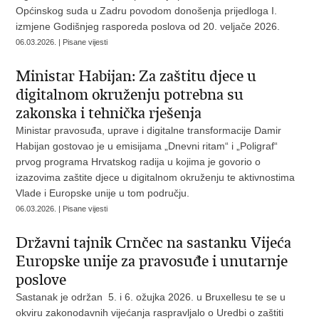
Općinskog suda u Zadru povodom donošenja prijedloga I.
izmjene Godišnjeg rasporeda poslova od 20. veljače 2026.
06.03.2026. | Pisane vijesti
Ministar Habijan: Za zaštitu djece u
digitalnom okruženju potrebna su
zakonska i tehnička rješenja
Ministar pravosuđa, uprave i digitalne transformacije Damir
Habijan gostovao je u emisijama „Dnevni ritam“ i „Poligraf“
prvog programa
Hrvatskog radija
u kojima je govorio o
izazovima zaštite djece u digitalnom okruženju te aktivnostima
Vlade i Europske unije u tom području.
06.03.2026. | Pisane vijesti
Državni tajnik Crnčec na sastanku Vijeća
Europske unije za pravosuđe i unutarnje
poslove
Sastanak je održan 5. i 6. ožujka 2026. u Bruxellesu te se u
okviru zakonodavnih vijećanja raspravljalo o Uredbi o zaštiti