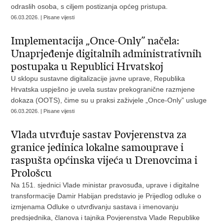
odraslih osoba, s ciljem postizanja općeg pristupa.
06.03.2026. | Pisane vijesti
Implementacija „Once-Only” načela:
Unaprjeđenje digitalnih administrativnih
postupaka u Republici Hrvatskoj
U sklopu sustavne digitalizacije javne uprave, Republika
Hrvatska uspješno je uvela sustav prekogranične razmjene
dokaza (OOTS), čime su u praksi zaživjele „Once-Only” usluge
06.03.2026. | Pisane vijesti
Vlada utvrđuje sastav Povjerenstva za
granice jedinica lokalne samouprave i
raspušta općinska vijeća u Drenovcima i
Prološcu
Na 151. sjednici Vlade ministar pravosuđa, uprave i digitalne
transformacije Damir Habijan predstavio je Prijedlog odluke o
izmjenama Odluke o utvrđivanju sastava i imenovanju
predsjednika, članova i tajnika Povjerenstva Vlade Republike