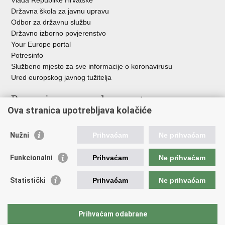
Vlada Republike Hrvatske
Državna škola za javnu upravu
Odbor za državnu službu
Državno izborno povjerenstvo
Your Europe portal
Potresinfo
Službeno mjesto za sve informacije o koronavirusu
Ured europskog javnog tužitelja
Poveznice pravosudnog sustava
Ova stranica upotrebljava kolačiće
Portal sudova
Državno odvjetništvo
Nužni
Prihvaćam
Ne prihvaćam
Ured za suzbijanje korupcije i organiziranog kriminaliteta
Državno sudbeno vijeće
Funkcionalni
Prihvaćam
Ne prihvaćam
Državnoodvjetničko vijeće
Pravosudna akademija
Statistički
Prihvaćam
Ne prihvaćam
Hrvatska odvjetnička komora
Hrvatska javnobilježnička komora
Europski pravosudni portal
Prihvaćam odabrane