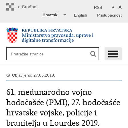
Preskoči
na
A
RSS
A
glavni
Hrvatski
English
Pristupačnost
sadržaj
Objavljeno: 27.05.2019.
61. međunarodno vojno
hodočašće (PMI), 27. hodočašće
hrvatske vojske, policije i
branitelja u Lourdes 2019.