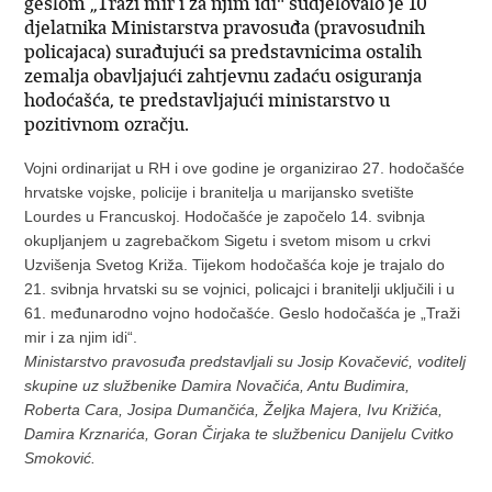
geslom „Traži mir i za njim idi" sudjelovalo je 10
djelatnika Ministarstva pravosuđa (pravosudnih
policajaca) surađujući sa predstavnicima ostalih
zemalja obavljajući zahtjevnu zadaću osiguranja
hodoćašća, te predstavljajući ministarstvo u
pozitivnom ozračju.
Vojni ordinarijat u RH i ove godine je organizirao 27. hodočašće
hrvatske vojske, policije i branitelja u marijansko svetište
Lourdes u Francuskoj. Hodočašće je započelo 14. svibnja
okupljanjem u zagrebačkom Sigetu i svetom misom u crkvi
Uzvišenja Svetog Križa. Tijekom hodočašća koje je trajalo do
21. svibnja hrvatski su se vojnici, policajci i branitelji uključili i u
61. međunarodno vojno hodočašće. Geslo hodočašća je „Traži
mir i za njim idi“.
Ministarstvo pravosuđa predstavljali su Josip Kovačević, voditelj
skupine uz službenike Damira Novačića, Antu Budimira,
Roberta Cara, Josipa Dumančića, Željka Majera, Ivu Križića,
Damira Krznarića, Goran Čirjaka te službenicu Danijelu Cvitko
Smoković.