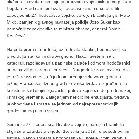
služena je sveta misa koju je predvodio vojni biskup msgr. Jure
Bogdan. Pred sami polazak, hodočasnicima su se obratili
zapovjednik 27. hodočašća vojske, policije i branitelja gbr Mato
Mikić, zamjenik glavnog ravnatelja policije Jozo Šuker kao
pomoćnik zapovjednika te ministar obrane, general Damir
Krstičević.
Na putu prema Lourdesu, uz redovite stanke, hodočasnici su
prvu dulju stanku imali u Avignonu. Nakon svete mise u
katedrali, razgledavanja papinske palače i odmora hodočasnici
su nastavili put prema Lourdesu. Drugo dulje zaustavljanje bilo
je u Carcassonneu, još jednom srednjovjekovnom gradu u
južnoj Francuskoj. Iznad grada je velika tvrđava izgrađena na
križištu nekadašnjih trgovačkih putova koji sežu do predrimskog
i rimskog vremena. Zalaganjem nekolicine entuzijasta, tvrđava
je obnovljena i smatra se jednom od najreprezentativnijih
građevina tog tipa u svijetu.
Sudionici 27. hodočašća Hrvatske vojske, policije i branitelja
stigli su u Lourdes u srijedu, 15. svibnja 2019., u popodnevnim
satima. Nakon smještaja hodočasnika u hotele i vojni kamp, u