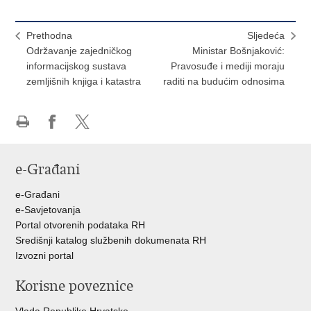
Prethodna
Sljedeća
Održavanje zajedničkog
Ministar Bošnjaković:
informacijskog sustava
Pravosuđe i mediji moraju
zemljišnih knjiga i katastra
raditi na budućim odnosima
Ispiši
Podijeli
Podijeli
stranicu
na
na
e-Građani
Facebooku
Twitteru
e-Građani
e-Savjetovanja
Portal otvorenih podataka RH
Središnji katalog službenih dokumenata RH
Izvozni portal
Korisne poveznice