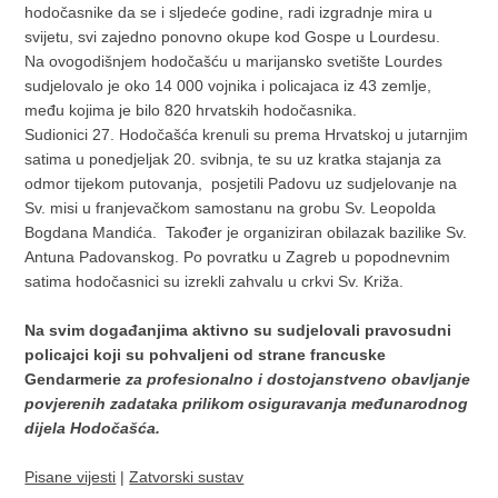
hodočasnike da se i sljedeće godine, radi izgradnje mira u
svijetu, svi zajedno ponovno okupe kod Gospe u Lourdesu.
Na ovogodišnjem hodočašću u marijansko svetište Lourdes
sudjelovalo je oko 14 000 vojnika i policajaca iz 43 zemlje,
među kojima je bilo 820 hrvatskih hodočasnika.
Sudionici 27. Hodočašća krenuli su prema Hrvatskoj u jutarnjim
satima u ponedjeljak 20. svibnja, te su uz kratka stajanja za
odmor tijekom putovanja, posjetili Padovu uz sudjelovanje na
Sv. misi u franjevačkom samostanu na grobu Sv. Leopolda
Bogdana Mandića. Također je organiziran obilazak bazilike Sv.
Antuna Padovanskog. Po povratku u Zagreb u popodnevnim
satima hodočasnici su izrekli zahvalu u crkvi Sv. Križa.
Na svim događanjima aktivno su sudjelovali pravosudni
policajci koji su pohvaljeni od strane francuske
Gendarmerie
za profesionalno i dostojanstveno obavljanje
povjerenih zadataka prilikom osiguravanja međunarodnog
dijela Hodočašća.
Pisane vijesti
|
Zatvorski sustav