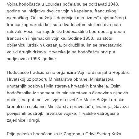
Vojna hodočašća u Lourdes počela su se održavati 1948.
godine na inicijativu dvojice vojnih kapelana, francuskog i
njemačkog. Oni su željeli doprinijeti miru između njemačkog i
francuskog naroda koji su u dvadesetom stoljeću dva puta
ratovali. Počeli su zajednički hodočastiti u Lourdes s grupom
francuskih i njemačkih vojnika. Godine 1958., uz stotu
obljetnicu lurdskih ukazanja, pridružili su im se predstavnici
vojski drugih država. Hrvatska je na hodočašću prvi put
sudjelovala 1993. godine.
Hodočašće tradicionalno organizira Vojni ordinarijat u Republici
Hrvatskoj uz potporu Ministarstva obrane, Ministarstva
unutarnjih poslova i Ministarstva hrvatskih branitelja. Osim
hodočasnika iz spomenutih ministarstava s članovima njihovih
obitelji, na put molitve i vjere u svetište Majke Božje Lurdske
krenuli su i djelatnici Ministarstva pravosuđa, financija, Saveza
povijesnih postrojbi hrvatske vojske, Hrvatske vatrogasne
zajednice i drugi.
Prije polaska hodočasnika iz Zagreba u Crkvi Svetog Križa