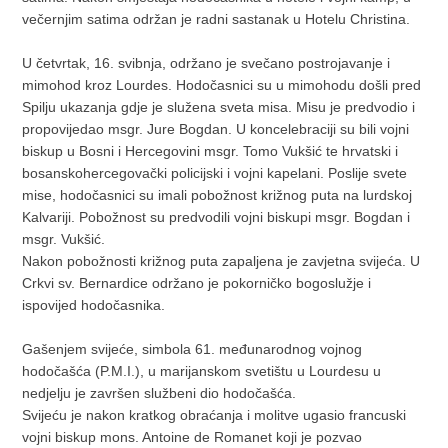
večernjim satima održan je radni sastanak u Hotelu Christina.
U četvrtak, 16. svibnja, održano je svečano postrojavanje i
mimohod kroz Lourdes. Hodočasnici su u mimohodu došli pred
Spilju ukazanja gdje je služena sveta misa. Misu je predvodio i
propovijedao msgr. Jure Bogdan. U koncelebraciji su bili vojni
biskup u Bosni i Hercegovini msgr. Tomo Vukšić te hrvatski i
bosanskohercegovački policijski i vojni kapelani. Poslije svete
mise, hodočasnici su imali pobožnost križnog puta na lurdskoj
Kalvariji. Pobožnost su predvodili vojni biskupi msgr. Bogdan i
msgr. Vukšić.
Nakon pobožnosti križnog puta zapaljena je zavjetna svijeća. U
Crkvi sv. Bernardice održano je pokorničko bogoslužje i
ispovijed hodočasnika.
Gašenjem svijeće, simbola 61. međunarodnog vojnog
hodočašća (P.M.I.), u marijanskom svetištu u Lourdesu u
nedjelju je završen službeni dio hodočašća.
Svijeću je nakon kratkog obraćanja i molitve ugasio francuski
vojni biskup mons. Antoine de Romanet koji je pozvao