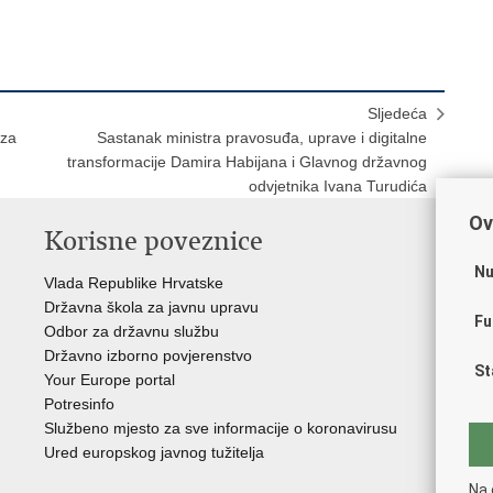
Sljedeća
 za
Sastanak ministra pravosuđa, uprave i digitalne
transformacije Damira Habijana i Glavnog državnog
odvjetnika Ivana Turudića
Ov
Korisne poveznice
P
Nu
Vlada Republike Hrvatske
Por
Državna škola za javnu upravu
Drž
Fu
Odbor za državnu službu
Ure
Državno izborno povjerenstvo
Drž
St
Your Europe portal
Drž
Potresinfo
Pra
Službeno mjesto za sve informacije o koronavirusu
Hrv
Ured europskog javnog tužitelja
Hrv
Eur
Na 