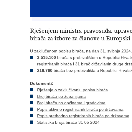
Rješenjem ministra pravosuđa, uprave i
birača za izbore za članove u Europsk
U zaključenom popisu birača, na dan 31. svibnja 2024.
3.515.100
birača s prebivalištem u Republici Hrva
registriranih birača i 31 birač državljanin druge dr
216.760
birača bez prebivališta u Republici Hrvatsko
Dokumenti:
Rješenje o zaključivanju popisa birača
Broj birača po županijama
Broj birača po općinama i gradovima
Popis aktivno registriranih birača po državama
Popis prethodno registriranih birača po državama
Statistika broja birača 31 05 2024