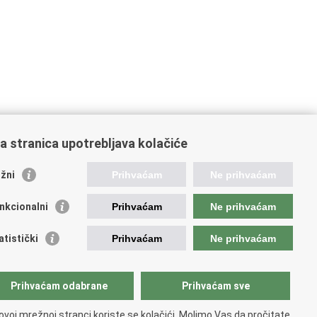
a stranica upotrebljava kolačiće
oveznice pravosudnog sustava
žni
Prihvaćam
Ne prihvaćam
tal sudova
avno odvjetništvo
nkcionalni
Prihvaćam
Ne prihvaćam
d za suzbijanje korupcije i organiziranog kriminaliteta
avno sudbeno vijeće
atistički
Prihvaćam
Ne prihvaćam
avnoodvjetničko vijeće
vosudna akademija
atska odvjetnička komora
Prihvaćam odabrane
Prihvaćam sve
atska javnobilježnička komora
opski pravosudni portal
ovoj mrežnoj stranci koriste se kolačići. Molimo Vas da pročitate