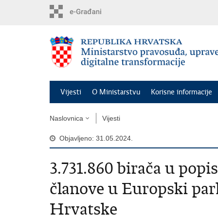
Preskoči
na
glavni
sadržaj
Vijesti
O Ministarstvu
Korisne informacije
Naslovnica
Vijesti
Objavljeno: 31.05.2024.
3.731.860 birača u popis
članove u Europski par
Hrvatske