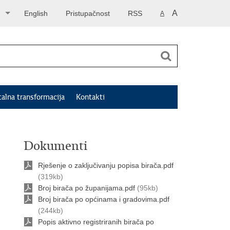
A
English
Pristupačnost
RSS
A
talna transformacija
Kontakti
Dokumenti
Rješenje o zaključivanju popisa birača.pdf
(319kb)
Broj birača po županijama.pdf
(95kb)
Broj birača po općinama i gradovima.pdf
(244kb)
Popis aktivno registriranih birača po