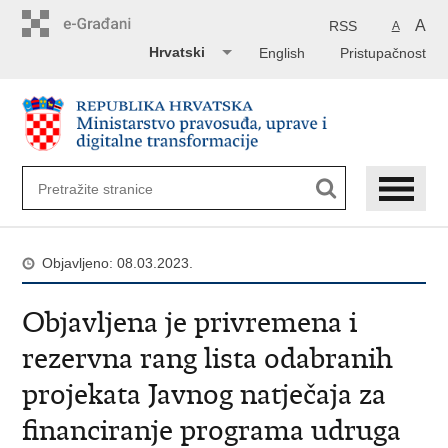
Preskoči
na
A
RSS
A
glavni
Hrvatski
English
Pristupačnost
sadržaj
Objavljeno: 08.03.2023.
Objavljena je privremena i
rezervna rang lista odabranih
projekata Javnog natječaja za
financiranje programa udruga