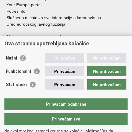
Your Europe portal
Potresinfo
Službeno mjesto za sve informacije o koronavirusu
Ured europskog javnog tužitelja
Poveznice pravosudnog sustava
Ova stranica upotrebljava kolačiće
Portal sudova
Državno odvjetništvo
Nužni
Prihvaćam
Ne prihvaćam
Ured za suzbijanje korupcije i organiziranog kriminaliteta
Državno sudbeno vijeće
Funkcionalni
Prihvaćam
Ne prihvaćam
Državnoodvjetničko vijeće
Pravosudna akademija
Statistički
Prihvaćam
Ne prihvaćam
Hrvatska odvjetnička komora
Hrvatska javnobilježnička komora
Europski pravosudni portal
Prihvaćam odabrane
Prihvaćam sve
Povratak na vrh
Copyright © 2026 Ministarstvo pravosuđa, uprave i digitalne
Na ovoj mrežnoj stranci koriste se kolačići. Molimo Vas da