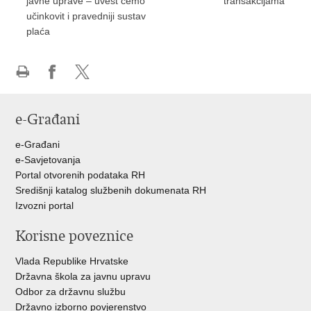
javne uprave – uvest ćemo
transakcijama
učinkovit i pravedniji sustav
plaća
Ispiši
Podijeli
Podijeli
stranicu
na
na
e-Građani
Facebooku
Twitteru
e-Građani
e-Savjetovanja
Portal otvorenih podataka RH
Središnji katalog službenih dokumenata RH
Izvozni portal
Korisne poveznice
Vlada Republike Hrvatske
Državna škola za javnu upravu
Odbor za državnu službu
Državno izborno povjerenstvo