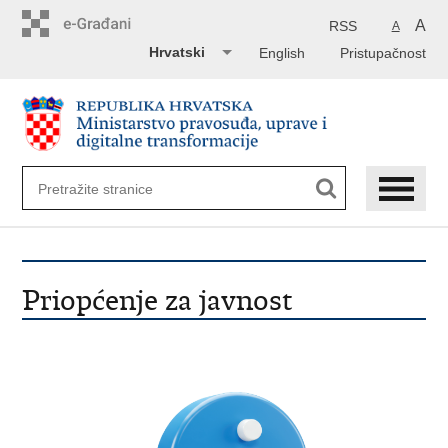
Preskoči
na
A
RSS
A
glavni
Hrvatski
English
Pristupačnost
sadržaj
Priopćenje za javnost