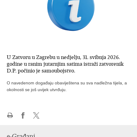
U Zatvoru u Zagrebu u nedjelju, 31. svibnja 2026.
godine u ranim jutarnjim satima istraži zatvorenik
D.P. počinio je samoubojstvo.
O navedenom događaju obaviještena su sva nadležna tijela, a
okolnosti se još uvijek utvrđuju.
Ispiši
Podijeli
Podijeli
stranicu
na
na
e-Građani
Facebooku
Twitteru