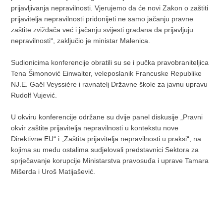
prijavljivanja nepravilnosti. Vjerujemo da će novi Zakon o zaštiti
prijavitelja nepravilnosti pridonijeti ne samo jačanju pravne
zaštite zviždača već i jačanju svijesti građana da prijavljuju
nepravilnosti“, zaključio je ministar Malenica.
Sudionicima konferencije obratili su se i pučka pravobraniteljica
Tena Šimonović Einwalter, veleposlanik Francuske Republike
NJ.E. Gaël Veyssière i ravnatelj Državne škole za javnu upravu
Rudolf Vujević.
U okviru konferencije održane su dvije panel diskusije „Pravni
okvir zaštite prijavitelja nepravilnosti u kontekstu nove
Direktivne EU“ i „Zaštita prijavitelja nepravilnosti u praksi“, na
kojima su među ostalima sudjelovali predstavnici Sektora za
sprječavanje korupcije Ministarstva pravosuđa i uprave Tamara
Mišerda i Uroš Matijašević.