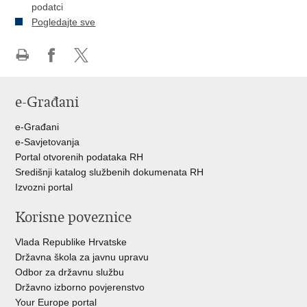
podatci
Pogledajte sve
Ispiši
Podijeli
Podijeli
stranicu
na
na
e-Građani
Facebooku
Twitteru
e-Građani
e-Savjetovanja
Portal otvorenih podataka RH
Središnji katalog službenih dokumenata RH
Izvozni portal
Korisne poveznice
Vlada Republike Hrvatske
Državna škola za javnu upravu
Odbor za državnu službu
Državno izborno povjerenstvo
Your Europe portal