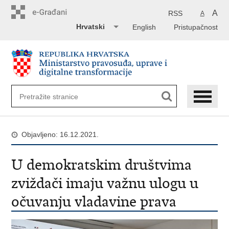
Preskoči
na
A
RSS
A
glavni
Hrvatski
English
Pristupačnost
sadržaj
Objavljeno: 16.12.2021.
U demokratskim društvima
zviždači imaju važnu ulogu u
očuvanju vladavine prava