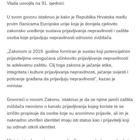
Vlada usvojila na 91. sjednici.
U svom govoru istaknuo je kako je Republika Hrvatska među
prvim članicama Europske unije koja je donijela cjelovito
zakonsko uređenje sustava prijavljivanja nepravilnosti i zaštite
osoba koje prijavljuju nepravilnosti odnosno zviždača.
„Zakonom iz 2019. godine formiran je sustav koji potencijalnim
prijaviteljima omogućava učinkovito prijavljivanje nepravilnosti
te adekvatnu zaštitu. Cilj toga zakona je jačanje etike,
integriteta i kulture prijavljivanja nepravilnosti, jačanje svijesti i
poticanje građana da prijavljuju nepravilnosti“, kazao je
ministar.
Govoreći o novom Zakonu, istaknuo je da se njime jamči zaštita
zviždača neovisno o kanalu prijavljivanja kojeg koriste te se
izričito propisuje da osobe koje su anonimno prijavile, ali im je
naknadno utvrđen identitet imaju isti status kao i prijavitelji koji
su odmah otkrili identitet.