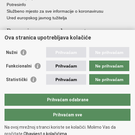
Potresinfo
Službeno mjesto za sve informacije o koronavirusu
Ured europskog javnog tužitelja
Poveznice pravosudnog sustava
Ova stranica upotrebljava kolačiće
Portal sudova
Državno odvjetništvo
Nužni
Prihvaćam
Ne prihvaćam
Ured za suzbijanje korupcije i organiziranog kriminaliteta
Državno sudbeno vijeće
Funkcionalni
Prihvaćam
Ne prihvaćam
Državnoodvjetničko vijeće
Pravosudna akademija
Statistički
Prihvaćam
Ne prihvaćam
Hrvatska odvjetnička komora
Hrvatska javnobilježnička komora
Europski pravosudni portal
Prihvaćam odabrane
Prihvaćam sve
Povratak na vrh
Copyright © 2026 Ministarstvo pravosuđa, uprave i digitalne
Na ovoj mrežnoj stranci koriste se kolačići. Molimo Vas da
transformacije Republike Hrvatske.
Uvjeti korištenja
.
Izjava o
pročitate
Obavijest o kolačićima.