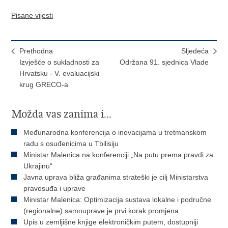
Pisane vijesti
Prethodna
Sljedeća
Izvješće o sukladnosti za
Održana 91. sjednica Vlade
Hrvatsku - V. evaluacijski
krug GRECO-a
Možda vas zanima i...
Međunarodna konferencija o inovacijama u tretmanskom
radu s osuđenicima u Tbilisiju
Ministar Malenica na konferenciji „Na putu prema pravdi za
Ukrajinu“
Javna uprava bliža građanima strateški je cilj Ministarstva
pravosuđa i uprave
Ministar Malenica: Optimizacija sustava lokalne i područne
(regionalne) samouprave je prvi korak promjena
Upis u zemljišne knjige elektroničkim putem, dostupniji