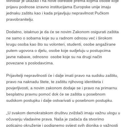
Ministar je ukazao i na nove odredbe prema kojima osobe koje
prijavu podnose izravno institucijama Europske unije imaju
jednaku zaštitu kao i kada prijavljuju nepravilnost Pučkom
pravobranitelju.
Dodatno, istaknuo je da će se novim Zakonom osigurati zaštita
ne samo o sobama koje su u radnom odnosu već i širokom
krugu osoba kao što su volonteri, studenti, osobe angažirane
putem ugovora o djelu, osobe koje sudjeluju u postupcima
javne nabave, odnosno osobe koje su na drugi način
povezane s poslodavcima.
Prijavitelji nepravilnosti će i dalje imati pravo na sudsku zaštitu,
pravo na naknadu štete, te zaštitu njihovog identiteta i
povjerljivosti, a novim zakonom dodaje se i pravo na primarnu
besplatnu pravnu pomoć dok će se zaštita u posebnom
sudskom postupku i dalje ostvarivati u posebnom postupku.
„U svakom demokratskom društvu zviždači imaju važnu ulogu u
očuvanju vladavine prava. Naša je zadaća da stvorimo
poticajno okruženje i podignemo svijest svih dionika o važnosti