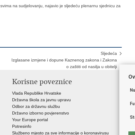
 svima na sudjelovanju, najavio je sljedeću plenarnu sjednicu za
Sljedeća
Izglasane izmjene i dopune Kaznenog zakona i Zakona
o zaštiti od nasilja u obitelji
Ov
Korisne poveznice
P
Nu
Vlada Republike Hrvatske
Por
Državna škola za javnu upravu
Drž
Fu
Odbor za državnu službu
Ure
Državno izborno povjerenstvo
Drž
St
Your Europe portal
Drž
Potresinfo
Pra
Službeno mjesto za sve informacije o koronavirusu
Hrv