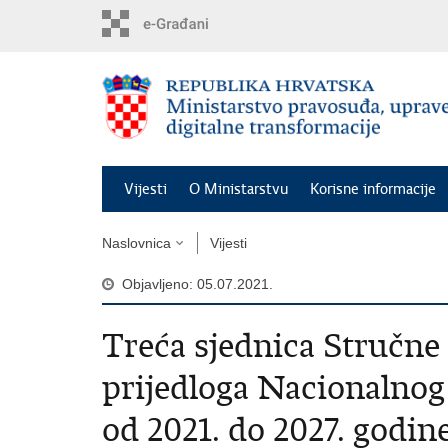
Preskoči
na
glavni
sadržaj
Vijesti
O Ministarstvu
Korisne informacije
Naslovnica
Vijesti
Objavljeno: 05.07.2021.
Treća sjednica Stručne
prijedloga Nacionalnog
od 2021. do 2027. godin