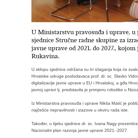
U Ministarstvu pravosuđa i uprave, u p
sjednice Stručne radne skupine za izr
javne uprave od 2021. do 2027., kojom 
Rukavina.
U sklopu sjednice održana su tri izlaganja koja će sva
Hrvatske udruge poslodavaca prof. dr. sc. Slavko Vidović
digitalizacije javne uprave u EU i Hrvatskoj, a gđa Hr
javnoj upravi tj. predstavila je primjenu robotike u Niz
Iz Ministarstva pravosuđa i uprave Nikša Matić je pobl
najčešće nepravilnosti i izazove u okviru rada iste.
Također, u tijeku sjednice dr. sc. Ivana Nagy prezentiral
Nacionalni plan razvoja javne uprave 2021.-2027.