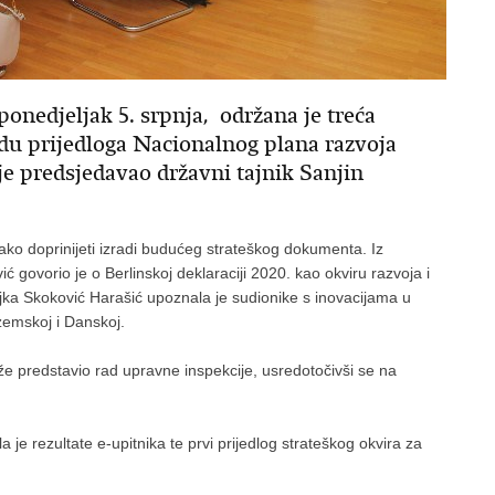
onedjeljak 5. srpnja, održana je treća
adu prijedloga Nacionalnog plana razvoja
je predsjedavao državni tajnik Sanjin
kako doprinijeti izradi budućeg strateškog dokumenta. Iz
 govorio je o Berlinskoj deklaraciji 2020. kao okviru razvoja i
vojka Skoković Harašić upoznala je sudionike s inovacijama u
ozemskoj i Danskoj.
iže predstavio rad upravne inspekcije, usredotočivši se na
a je rezultate e-upitnika te prvi prijedlog strateškog okvira za