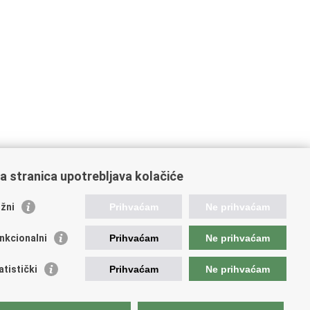
a stranica upotrebljava kolačiće
oveznice pravosudnog sustava
žni
Prihvaćam
Ne prihvaćam
tal sudova
avno odvjetništvo
nkcionalni
Prihvaćam
Ne prihvaćam
d za suzbijanje korupcije i organiziranog kriminaliteta
avno sudbeno vijeće
atistički
Prihvaćam
Ne prihvaćam
avnoodvjetničko vijeće
vosudna akademija
atska odvjetnička komora