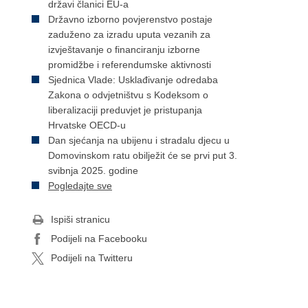
državi članici EU-a
Državno izborno povjerenstvo postaje
zaduženo za izradu uputa vezanih za
izvještavanje o financiranju izborne
promidžbe i referendumske aktivnosti
Sjednica Vlade: Usklađivanje odredaba
Zakona o odvjetništvu s Kodeksom o
liberalizaciji preduvjet je pristupanja
Hrvatske OECD-u
Dan sjećanja na ubijenu i stradalu djecu u
Domovinskom ratu obilježit će se prvi put 3.
svibnja 2025. godine
Pogledajte sve
Ispiši stranicu
Podijeli na Facebooku
Podijeli na Twitteru