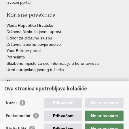
Izvozni portal
Korisne poveznice
Vlada Republike Hrvatske
Državna škola za javnu upravu
Odbor za državnu službu
Državno izborno povjerenstvo
Your Europe portal
Potresinfo
Službeno mjesto za sve informacije o koronavirusu
Ured europskog javnog tužitelja
Poveznice pravosudnog sustava
Ova stranica upotrebljava kolačiće
Portal sudova
Državno odvjetništvo
Nužni
Prihvaćam
Ne prihvaćam
Ured za suzbijanje korupcije i organiziranog kriminaliteta
Državno sudbeno vijeće
Funkcionalni
Prihvaćam
Ne prihvaćam
Državnoodvjetničko vijeće
Pravosudna akademija
Statistički
Prihvaćam
Ne prihvaćam