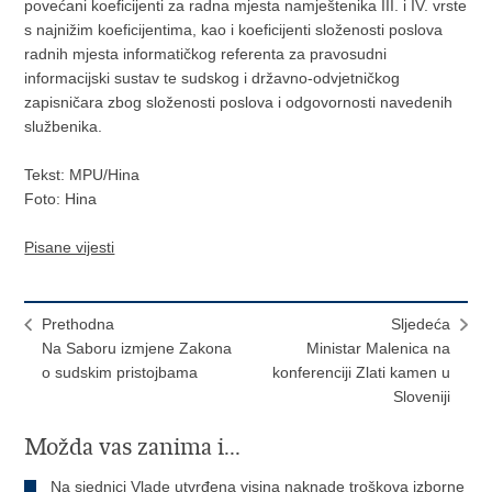
povećani koeficijenti za radna mjesta namještenika III. i IV. vrste
s najnižim koeficijentima, kao i koeficijenti složenosti poslova
radnih mjesta informatičkog referenta za pravosudni
informacijski sustav te sudskog i državno-odvjetničkog
zapisničara zbog složenosti poslova i odgovornosti navedenih
službenika.
Tekst: MPU/Hina
Foto: Hina
Pisane vijesti
Prethodna
Sljedeća
Na Saboru izmjene Zakona
Ministar Malenica na
o sudskim pristojbama
konferenciji Zlati kamen u
Sloveniji
Možda vas zanima i...
Na sjednici Vlade utvrđena visina naknade troškova izborne