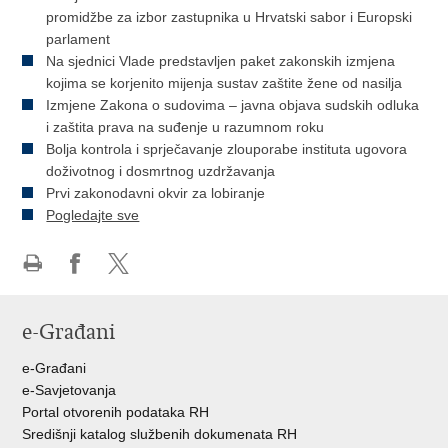
promidžbe za izbor zastupnika u Hrvatski sabor i Europski
parlament
Na sjednici Vlade predstavljen paket zakonskih izmjena
kojima se korjenito mijenja sustav zaštite žene od nasilja
Izmjene Zakona o sudovima – javna objava sudskih odluka
i zaštita prava na suđenje u razumnom roku
Bolja kontrola i sprječavanje zlouporabe instituta ugovora
doživotnog i dosmrtnog uzdržavanja
Prvi zakonodavni okvir za lobiranje
Pogledajte sve
Ispiši
Podijeli
Podijeli
stranicu
na
na
e-Građani
Facebooku
Twitteru
e-Građani
e-Savjetovanja
Portal otvorenih podataka RH
Središnji katalog službenih dokumenata RH