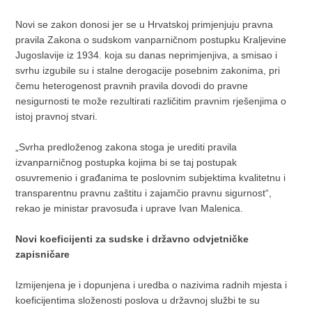
Novi se zakon donosi jer se u Hrvatskoj primjenjuju pravna
pravila Zakona o sudskom vanparničnom postupku Kraljevine
Jugoslavije iz 1934. koja su danas neprimjenjiva, a smisao i
svrhu izgubile su i stalne derogacije posebnim zakonima, pri
čemu heterogenost pravnih pravila dovodi do pravne
nesigurnosti te može rezultirati različitim pravnim rješenjima o
istoj pravnoj stvari.
„Svrha predloženog zakona stoga je urediti pravila
izvanparničnog postupka kojima bi se taj postupak
osuvremenio i građanima te poslovnim subjektima kvalitetnu i
transparentnu pravnu zaštitu i zajamčio pravnu sigurnost“,
rekao je ministar pravosuđa i uprave Ivan Malenica.
Novi koeficijenti za sudske i državno odvjetničke
zapisničare
Izmijenjena je i dopunjena i uredba o nazivima radnih mjesta i
koeficijentima složenosti poslova u državnoj službi te su