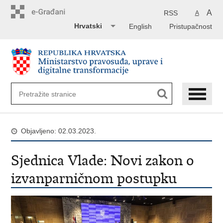
Preskoči
na
A
RSS
A
glavni
Hrvatski
English
Pristupačnost
sadržaj
Objavljeno: 02.03.2023.
Sjednica Vlade: Novi zakon o
izvanparničnom postupku