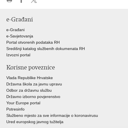
Ispiši
Podijeli
Podijeli
stranicu
na
na
e-Građani
Facebooku
Twitteru
e-Građani
e-Savjetovanja
Portal otvorenih podataka RH
Središnji katalog službenih dokumenata RH
Izvozni portal
Korisne poveznice
Vlada Republike Hrvatske
Državna škola za javnu upravu
Odbor za državnu službu
Državno izborno povjerenstvo
Your Europe portal
Potresinfo
Službeno mjesto za sve informacije o koronavirusu
Ured europskog javnog tužitelja