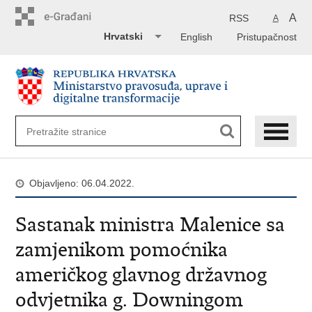
Preskoči
na
A
RSS
A
glavni
Hrvatski
English
Pristupačnost
sadržaj
Objavljeno: 06.04.2022.
Sastanak ministra Malenice sa
zamjenikom pomoćnika
američkog glavnog državnog
odvjetnika g. Downingom