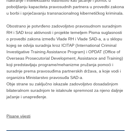
hakiranje i intelektualno vlasništvo kao jačanje i pomoć u
poboljšanju kapaciteta pravosudnih partnera u provedbi zakona
u borbi i sprječavanju transnacionalnog kibernetičkog kriminala.
Obostrano je potvrđeno zadovoljstvo pravosudnom suradnjom
RH i SAD kroz aktivnosti i projekte temeljem Pisma suglasnosti
o provedbi zakona između Vlade RH i Vlade SAD-a, a u sklopu
kojeg se odvija suradnja kroz ICITAP (International Criminal
Investigative Training Assistance Program) i OPDAT (Office of
Overseas Prosecutorial Development, Assistance and Training)
koji predstavljaju programe/mehanizme pružanja pomoći i
suradnje prema pravosuđima partnerskih država, a koje vodi i
organizira Ministarstvo pravosuđa SAD-a.
Obje strane su zaključno iskazale zadovoljstvo dosadašnjom
bilateralnom suradnjom te istaknule spremnost za njeno daljnje
jačanje i unapređenje.
Pisane vijesti