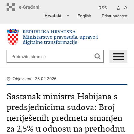
Preskoči
na
A
RSS
A
glavni
Hrvatski
English
Pristupačnost
sadržaj
Objavljeno: 25.02.2026.
Sastanak ministra Habijana s
predsjednicima sudova: Broj
neriješenih predmeta smanjen
za 2,5% u odnosu na prethodnu