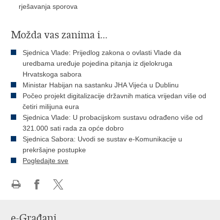
rješavanja sporova
Možda vas zanima i...
Sjednica Vlade: Prijedlog zakona o ovlasti Vlade da
uredbama uređuje pojedina pitanja iz djelokruga
Hrvatskoga sabora
Ministar Habijan na sastanku JHA Vijeća u Dublinu
Počeo projekt digitalizacije državnih matica vrijedan više od
četiri milijuna eura
Sjednica Vlade: U probacijskom sustavu odrađeno više od
321.000 sati rada za opće dobro
Sjednica Sabora: Uvodi se sustav e-Komunikacije u
prekršajne postupke
Pogledajte sve
Ispiši
Podijeli
Podijeli
stranicu
na
na
e-Građani
Facebooku
Twitteru