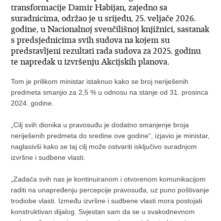
transformacije Damir Habijan, zajedno sa
suradnicima, održao je u srijedu, 25. veljače 2026.
godine, u Nacionalnoj sveučilišnoj knjižnici, sastanak
s predsjednicima svih sudova na kojem su
predstavljeni rezultati rada sudova za 2025. godinu
te napredak u izvršenju Akcijskih planova.
Tom je prilikom ministar istaknuo kako se broj neriješenih
predmeta smanjio za 2,5 % u odnosu na stanje od 31. prosinca
2024. godine.
„Cilj svih dionika u pravosuđu je dodatno smanjenje broja
neriješenih predmeta do sredine ove godine“, izjavio je ministar,
naglasivši kako se taj cilj može ostvariti isključivo suradnjom
izvršne i sudbene vlasti.
„Zadaća svih nas je kontinuiranom i otvorenom komunikacijom
raditi na unapređenju percepcije pravosuđa, uz puno poštivanje
trodiobe vlasti. Između izvršne i sudbene vlasti mora postojati
konstruktivan dijalog. Svjestan sam da se u svakodnevnom