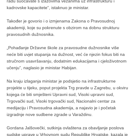
radu suočavate s izazovima vezanima uz infrastrukturu i
kadrovske kapacitete“, istaknuo je ministar.
Također je govorio i o izmjenama Zakona o Pravosudnoj
akademiji, koje su pokrenute s obzirom na dobnu strukturu
pravosudnih dužnosnika.
„Pohađanje Državne škole za pravosudne dužnosnike više
neće biti uvjet stupanja na dužnost, već će njezin fokus biti na
stručnom usavršavanju, dodatnim edukacijama i cjeloživotnom
učenju“, naglasio je ministar Habijan.
Na kraju izlaganja ministar je podsjetio na infrastrukturne
projekte u tijeku, poput projekta Trg pravde u Zagrebu, u okviru
kojega će biti smješteni Upravni sud, Visoki upravni sud,
Trgovački sud, Visoki trgovački sud, Nacionalni centar za
medijaciju i Pravosudna akademija, a najavio je i početak
izgradnje nove sudbene zgrade u Varaždinu.
Gordana Jalšovečki, sutkinja ovlaštena za obavljanje poslova
sudske uprave u Vrhovnom sudu Republike Hrvatske, kazala je