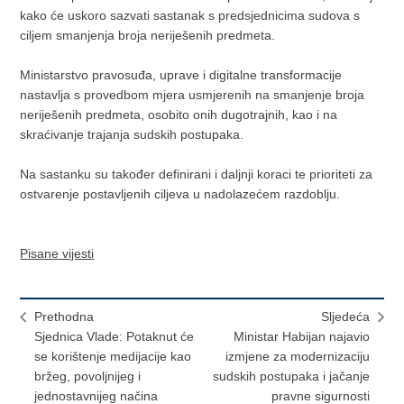
kako će uskoro sazvati sastanak s predsjednicima sudova s
ciljem smanjenja broja neriješenih predmeta.
Ministarstvo pravosuđa, uprave i digitalne transformacije
nastavlja s provedbom mjera usmjerenih na smanjenje broja
neriješenih predmeta, osobito onih dugotrajnih, kao i na
skraćivanje trajanja sudskih postupaka.
Na sastanku su također definirani i daljnji koraci te prioriteti za
ostvarenje postavljenih ciljeva u nadolazećem razdoblju.
Pisane vijesti
Prethodna
Sljedeća
Sjednica Vlade: Potaknut će
Ministar Habijan najavio
se korištenje medijacije kao
izmjene za modernizaciju
bržeg, povoljnijeg i
sudskih postupaka i jačanje
jednostavnijeg načina
pravne sigurnosti