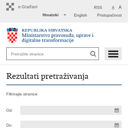
Preskoči
na
A
RSS
A
glavni
Hrvatski
English
Pristupačnost
sadržaj
Rezultati pretraživanja
Filtrirajte stranice:
Od:
Do: