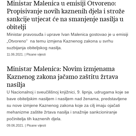
Ministar Malenica u emisiji Otvoreno:
Propisivanje novih kaznenih djela i strože
sankcije utjecat će na smanjenje nasilja u
obitelji
Ministar pravosuđa i uprave Ivan Malenica gostovao je u emisiji
„Otvoreno“ na temu izmjena Kaznenog zakona u svrhu
suzbijanja obiteljskog nasilja.
11.06.2021. | Pisane vijesti
Ministar Malenica: Novim izmjenama
Kaznenog zakona jačamo zaštitu žrtava
nasilja
U Nacionalnoj i sveučilišnoj knjižnici, 9. lipnja, udrugama koje se
bave obiteljskim nasiljem i nasiljem nad ženama, predstavljene
su nove izmjene Kaznenog zakona koje za cilj imaju ojačati
mehanizme zaštite žrtava nasilja i snažnije sankcioniranje
počinitelja tih kaznenih djela.
09.06.2021. | Pisane vijesti