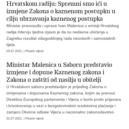
Hrvatskom radiju: Spremni smo ići u
izmjene Zakona o kaznenom postupku u
cilju ubrzavanja kaznenog postupka
Ministar pravosuđa i uprave Ivan Malenica u emisiji Hrvatskog
radija Intervju tjedna izjavio je da su nedavna uhićenja u
Zagrebu rezultat višegodišnjeg rada neovisnih i samostalnih
tijela.
03.07.2021. | Pisane vijesti
Ministar Malenica u Saboru predstavio
izmjene i dopune Kaznenog zakona i
Zakona o zaštiti od nasilja u obitelji
U Hrvatskom saboru predstavljen je prijedlog Zakona o
izmjenama i dopunama Kaznenog zakona, kojim se prenosi
Direktiva Europskog parlamenta i Vijeća o borbi protiv prijevara
i krivotvorenja u vezi s bezgotovinskim sredstvima plaćanja i
zamjeni Okvirne odluke Vijeća u nacionalno zakonodavstvo
01.07.2021. | Pisane vijesti