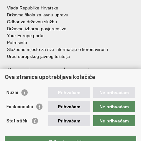
Vlada Republike Hrvatske
Državna škola za javnu upravu
Odbor za državnu službu
Državno izborno povjerenstvo
Your Europe portal
Potresinfo
Službeno mjesto za sve informacije o koronavirusu
Ured europskog javnog tužitelja
Poveznice pravosudnog sustava
Ova stranica upotrebljava kolačiće
Portal sudova
Državno odvjetništvo
Nužni
Prihvaćam
Ne prihvaćam
Ured za suzbijanje korupcije i organiziranog kriminaliteta
Državno sudbeno vijeće
Funkcionalni
Prihvaćam
Ne prihvaćam
Državnoodvjetničko vijeće
Pravosudna akademija
Statistički
Prihvaćam
Ne prihvaćam
Hrvatska odvjetnička komora
Hrvatska javnobilježnička komora
Europski pravosudni portal