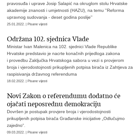
pravosuđa i uprave Josip Salapić na okruglom stolu Hrvatske
akademije znanosti i umjetnosti (HAZU), na temu ''Reforma
upravnog sudovanja - deset godina poslije''
25.01.2022. | Pisane vijesti
Održana 102. sjednica Vlade
Ministar Ivan Malenica na 102. sjednici Vlade Republike
Hrvatske predstavio je nacrte konačnih prijedloga zakona
i provedbu Zaključka Hrvatskoga sabora u vezi s provjerom
broja i vjerodostojnosti prikupljenih potpisa birača iz Zahtjeva za
raspisivanja državnog referenduma
18.02.2022. | Pisane vijesti
Novi Zakon o referendumu dodatno će
ojačati neposrednu demokraciju
Dovršen je postupak provjere broja i vjerodostojnosti
prikupljenih potpisa birača Građanske inicijative „Odlučujmo
zajedno“.
09.03.2022. | Pisane vijesti