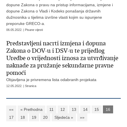
dopune Zakona o pravu na pristup informacijama, izmjene i
dopune Zakona o Vladi i Kodeks ponašanja državnih
dužnosnika u tijelima izvršne vlasti kojim su ispunjene
preporuke GRECO-a.
06.05.2022. | Pisane vijesti
Predstavljeni nacrti izmjena i dopuna
Zakona o DOV-u i DSV-u te prijedlog
Uredbe o vrijednosti iznosa za utvrđivanje
naknade za pružanje sekundarne pravne
pomoći
Objavljena je privremena lista odabranih projekata
12.05.2022. | Stranica
««
« Prethodna
11
12
13
14
15
16
17
18
19
20
Sljedeća »
»»