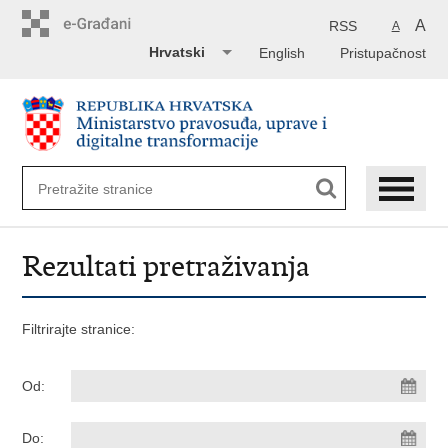
Preskoči
na
A
RSS
A
glavni
Hrvatski
English
Pristupačnost
sadržaj
Rezultati pretraživanja
Filtrirajte stranice:
Od:
Do: