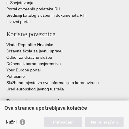
e-Savjetovanja
Portal otvorenih podataka RH
Središnji katalog službenih dokumenata RH
Izvozni portal
Korisne poveznice
Vlada Republike Hrvatske
Državna škola za javnu upravu
Odbor za državnu službu
Državno izborno povjerenstvo
Your Europe portal
Potresinfo
Službeno mjesto za sve informacije o koronavirusu
Ured europskog javnog tužitelja
Poveznice pravosudnog sustava
Ova stranica upotrebljava kolačiće
Portal sudova
Državno odvjetništvo
Nužni
Prihvaćam
Ne prihvaćam
Ured za suzbijanje korupcije i organiziranog kriminaliteta