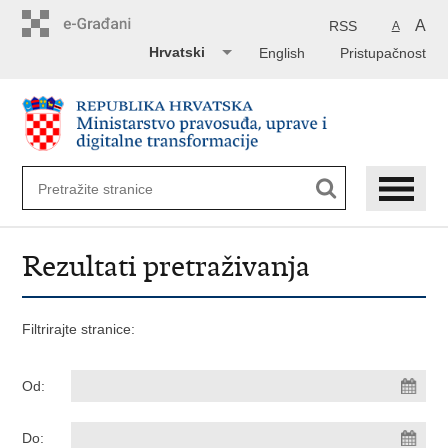
Preskoči
na
A
RSS
A
glavni
Hrvatski
English
Pristupačnost
sadržaj
Rezultati pretraživanja
Filtrirajte stranice:
Od:
Do: