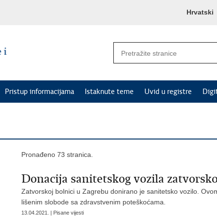
Hrvatski
Pristup informacijama
Istaknute teme
Uvid u registre
Digi
Pronađeno 73 stranica.
Donacija sanitetskog vozila zatvors
​Zatvorskoj bolnici u Zagrebu donirano je sanitetsko vozilo. O
lišenim slobode sa zdravstvenim poteškoćama.
13.04.2021. | Pisane vijesti