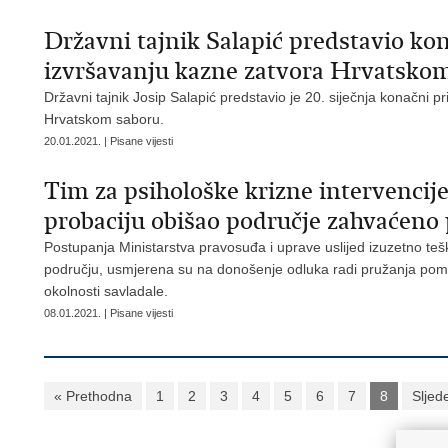
Državni tajnik Salapić predstavio ko
izvršavanju kazne zatvora Hrvatsko
Državni tajnik Josip Salapić predstavio je 20. siječnja konačni 
Hrvatskom saboru.
20.01.2021. | Pisane vijesti
Tim za psihološke krizne intervencije
probaciju obišao područje zahvaćeno
Postupanja Ministarstva pravosuđa i uprave uslijed izuzetno teš
području, usmjerena su na donošenje odluka radi pružanja pomo
okolnosti savladale.
08.01.2021. | Pisane vijesti
« Prethodna
1
2
3
4
5
6
7
8
Sljed