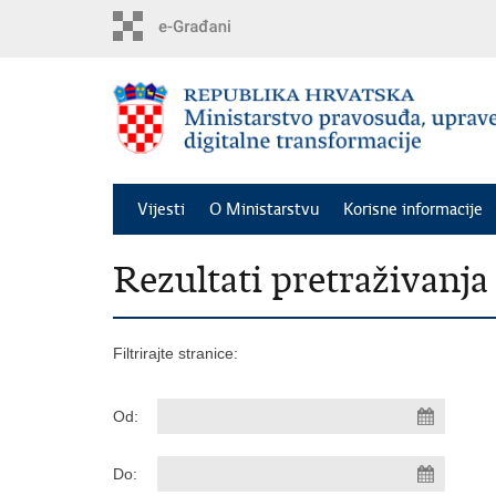
Preskoči
na
glavni
sadržaj
Vijesti
O Ministarstvu
Korisne informacije
Rezultati pretraživanja
Filtrirajte stranice:
Od:
Do: