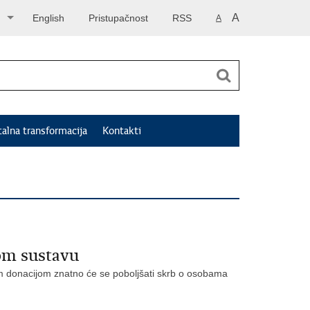
A
English
Pristupačnost
RSS
A
talna transformacija
Kontakti
kom sustavu
vom donacijom znatno će se poboljšati skrb o osobama