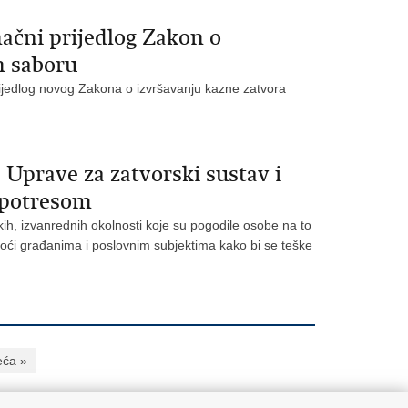
načni prijedlog Zakon o
m saboru
prijedlog novog Zakona o izvršavanju kazne zatvora
 Uprave za zatvorski sustav i
 potresom
kih, izvanrednih okolnosti koje su pogodile osobe na to
ći građanima i poslovnim subjektima kako bi se teške
eća »