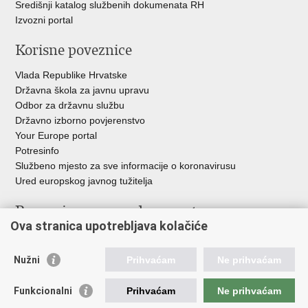
Središnji katalog službenih dokumenata RH
Izvozni portal
Korisne poveznice
Vlada Republike Hrvatske
Državna škola za javnu upravu
Odbor za državnu službu
Državno izborno povjerenstvo
Your Europe portal
Potresinfo
Službeno mjesto za sve informacije o koronavirusu
Ured europskog javnog tužitelja
Poveznice pravosudnog sustava
Ova stranica upotrebljava kolačiće
Portal sudova
Državno odvjetništvo
Nužni
Prihvaćam
Ne prihvaćam
Ured za suzbijanje korupcije i organiziranog kriminaliteta
Državno sudbeno vijeće
Funkcionalni
Prihvaćam
Ne prihvaćam
Državnoodvjetničko vijeće