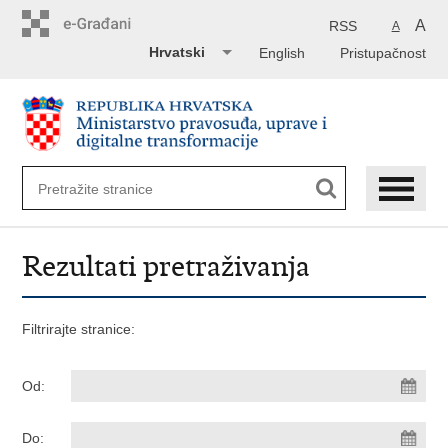
Preskoči
na
A
RSS
A
glavni
Hrvatski
English
Pristupačnost
sadržaj
Rezultati pretraživanja
Filtrirajte stranice:
Od:
Do: