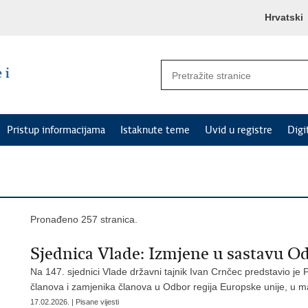
Hrvatski
Pristup informacijama
Istaknute teme
Uvid u registre
Digi
Pronađeno 257 stranica.
Sjednica Vlade: Izmjene u sastavu Od
Na 147. sjednici Vlade državni tajnik Ivan Crnčec predstavio j
članova i zamjenika članova u Odbor regija Europske unije, u 
17.02.2026. | Pisane vijesti