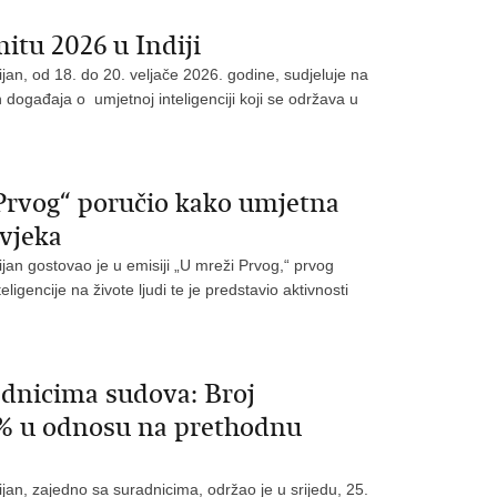
tu 2026 u Indiji
jan, od 18. do 20. veljače 2026. godine, sudjeluje na
 događaja o umjetnoj inteligenciji koji se održava u
 Prvog“ poručio kako umjetna
ovjeka
jan gostovao je u emisiji „U mreži Prvog,“ prvog
igencije na živote ljudi te je predstavio aktivnosti
ednicima sudova: Broj
5% u odnosu na prethodnu
jan, zajedno sa suradnicima, održao je u srijedu, 25.