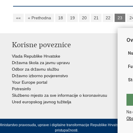
««
« Prethodna
18
19
20
21
22
23
2
Ov
Korisne poveznice
P
Nu
Vlada Republike Hrvatske
Por
Državna škola za javnu upravu
Drž
Fu
Odbor za državnu službu
Ure
Državno izborno povjerenstvo
Drž
St
Your Europe portal
Drž
Potresinfo
Pra
Službeno mjesto za sve informacije o koronavirusu
Hrv
Ured europskog javnog tužitelja
Hrv
Eur
Na 
Oba
inistarstvo pravosuđa, uprave i digitalne transformacije Republike Hrvatske.
Uvjeti
pristupačnosti
.