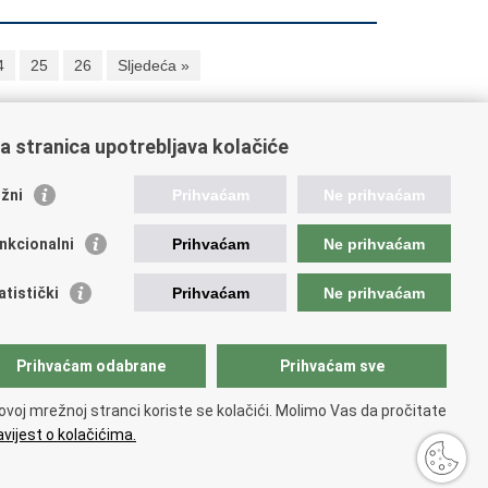
4
25
26
Sljedeća »
a stranica upotrebljava kolačiće
oveznice pravosudnog sustava
žni
Prihvaćam
Ne prihvaćam
tal sudova
avno odvjetništvo
nkcionalni
Prihvaćam
Ne prihvaćam
d za suzbijanje korupcije i organiziranog kriminaliteta
avno sudbeno vijeće
atistički
Prihvaćam
Ne prihvaćam
avnoodvjetničko vijeće
vosudna akademija
atska odvjetnička komora
Prihvaćam odabrane
Prihvaćam sve
atska javnobilježnička komora
opski pravosudni portal
ovoj mrežnoj stranci koriste se kolačići. Molimo Vas da pročitate
vijest o kolačićima.
 korištenja
.
Izjava o