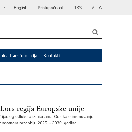
A
English
Pristupačnost
RSS
A
talna transformacija
Kontakti
bora regija Europske unije
e Prijedlog odluke o izmjenama Odluke o imenovanju
mandatnom razdoblju 2025. - 2030. godine.