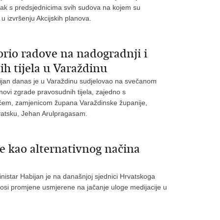
tanak s predsjednicima svih sudova na kojem su
u izvršenju Akcijskih planova.
rio radove na nadogradnji i
h tijela u Varaždinu
bijan danas je u Varaždinu sudjelovao na svečanom
novi zgrade pravosudnih tijela, zajedno s
ćem, zamjenicom župana Varaždinske županije,
vatsku, Jehan Arulpragasam.
je kao alternativnog načina
nistar Habijan je na današnjoj sjednici Hrvatskoga
onosi promjene usmjerene na jačanje uloge medijacije u