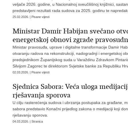
veljače 2026. godine, u Nacionalnoj sveučilišnoj knjižnici, sas
predstavljeni rezultati rada sudova za 2025. godinu te napredak 
25.02.2026. | Pisane vijesti
Ministar Damir Habijan svečano otvo
energetskoj obnovi zgrade pravosudni
Ministar pravosuđa, uprave i digitalne transformacije Damir Ha
otvaranju radova na rekonstrukciji, nadogradnji i energetskoj ob
predsjednikom Županijskog suda u Varaždinu Zdravkom Pintari
Silvijom Zagorec te direktorom Svjetske banke za Republiku Hr
02.03.2026. | Pisane vijesti
Sjednica Sabora: Veća uloga medijaci
rješavanja sporova
U cilju rasterećenja sudova i ubrzanja postupaka za građane, mi
sabora predstavio Konačni prijedlog zakona o medijaciji koji d
rješavanju sporova.
04.03.2026. | Stranica