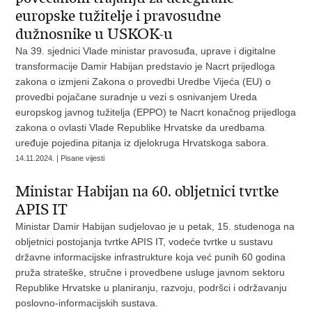
europske tužitelje i pravosudne
dužnosnike u USKOK-u
Na 39. sjednici Vlade ministar pravosuđa, uprave i digitalne
transformacije Damir Habijan predstavio je Nacrt prijedloga
zakona o izmjeni Zakona o provedbi Uredbe Vijeća (EU) o
provedbi pojačane suradnje u vezi s osnivanjem Ureda
europskog javnog tužitelja (EPPO) te
Nacrt konačnog prijedloga
zakona o ovlasti Vlade Republike Hrvatske da uredbama
uređuje pojedina pitanja iz djelokruga Hrvatskoga sabora.
14.11.2024. | Pisane vijesti
Ministar Habijan na 60. obljetnici tvrtke
APIS IT
Ministar Damir Habijan sudjelovao je u petak, 15. studenoga na
obljetnici postojanja tvrtke APIS IT, vodeće tvrtke u sustavu
državne informacijske infrastrukture koja već punih 60 godina
pruža strateške, stručne i provedbene usluge javnom sektoru
Republike Hrvatske u planiranju, razvoju, podršci i održavanju
poslovno-informacijskih sustava.