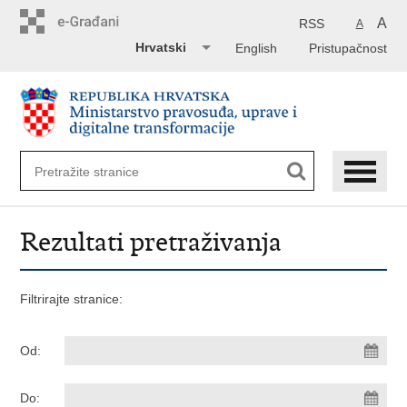
Preskoči
na
A
RSS
A
glavni
Hrvatski
English
Pristupačnost
sadržaj
Rezultati pretraživanja
Filtrirajte stranice:
Od:
Do: