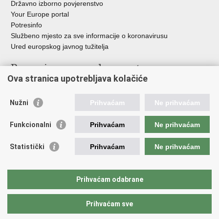
Državno izborno povjerenstvo
Your Europe portal
Potresinfo
Službeno mjesto za sve informacije o koronavirusu
Ured europskog javnog tužitelja
Poveznice pravosudnog sustava
Ova stranica upotrebljava kolačiće
Portal sudova
Državno odvjetništvo
Nužni
Prihvaćam
Ne prihvaćam
Ured za suzbijanje korupcije i organiziranog kriminaliteta
Državno sudbeno vijeće
Funkcionalni
Prihvaćam
Ne prihvaćam
Državnoodvjetničko vijeće
Pravosudna akademija
Statistički
Prihvaćam
Ne prihvaćam
Hrvatska odvjetnička komora
Hrvatska javnobilježnička komora
Europski pravosudni portal
Prihvaćam odabrane
Prihvaćam sve
Povratak na vrh