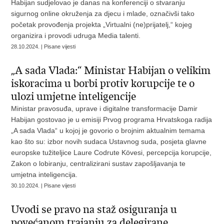
Habijan sudjelovao je danas na konferenciji o stvaranju
sigurnog online okruženja za djecu i mlade, označivši tako
početak provođenja projekta „Virtualni (ne)prijatelj,“ kojeg
organizira i provodi udruga Media talenti.
28.10.2024. | Pisane vijesti
„A sada Vlada:“ Ministar Habijan o velikim
iskoracima u borbi protiv korupcije te o
ulozi umjetne inteligencije
Ministar pravosuđa, uprave i digitalne transformacije Damir
Habijan gostovao je u emisiji Prvog programa Hrvatskoga radija
„A sada Vlada“ u kojoj je govorio o brojnim aktualnim temama
kao što su: izbor novih sudaca Ustavnog suda, posjeta glavne
europske tužiteljice Laure Codrute Kövesi, percepcija korupcije,
Zakon o lobiranju, centralizirani sustav zapošljavanja te
umjetna inteligencija.
30.10.2024. | Pisane vijesti
Uvodi se pravo na staž osiguranja u
povećanom trajanju za delegirane