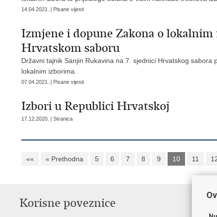
14.04.2021. | Pisane vijesti
Izmjene i dopune Zakona o lokalnim 
Hrvatskom saboru
Državni tajnik Sanjin Rukavina na 7. sjednici Hrvatskog sabora
lokalnim izborima.
07.04.2021. | Pisane vijesti
Izbori u Republici Hrvatskoj
17.12.2020. | Stranica
««
« Prethodna
5
6
7
8
9
10
11
1
Ov
Korisne poveznice
P
Nu