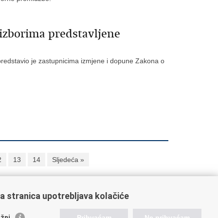
izborima predstavljene
 predstavio je zastupnicima izmjene i dopune Zakona o
2
13
14
Sljedeća »
a stranica upotrebljava kolačiće
oveznice pravosudnog sustava
žni
Prihvaćam
Ne prihvaćam