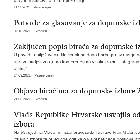
pravnom stečevinom Europske unije
11.11.2021. | Pisane vijesti
Potvrde za glasovanje za dopunske iz
01.10.2021. | Stranica
Zaključen popis birača za dopunske i
U povodu obilježavanja Nacionalnog dana borbe protiv nasilja n
uprave sudjelovao je na konferenciji na visokoj razini „Integrirani
obitelji“
24.09.2021. | Pisane vijesti
Objava biračima za dopunske izbore 
24.08.2021. | Stranica
Vlada Republike Hrvatske usvojila od
izbora
Na 53. sjednici Vlade ministar pravosuđa i uprave Ivan Malenica
lokalnih izbora te prijedloge odluka o visini naknade troškova i