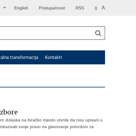
A
English
Pristupačnost
RSS
A
talna transformacija
Kontakti
izbore
kom dolaska na biračko mjesto utvrde da nisu upisani u
 dokazivati svoje pravo na glasovanje potvrdom za