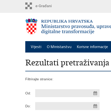
Preskoči
na
glavni
sadržaj
Vijesti
O Ministarstvu
Korisne informacije
Rezultati pretraživanja
Filtrirajte stranice:
Od:
Do: