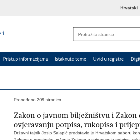
Hrvatski
Pristup informacijama
Istaknute teme
Uvid u registre
Digi
Pronađeno 209 stranica.
Zakon o javnom bilježništvu i Zakon
ovjeravanju potpisa, rukopisa i prij
Državni tajnik Josip Salapić predstavio je Hrvatskom saboru kona
Zakona o prestanku važenja Zakona o ovjeravanju potpisa, rukop