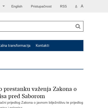
A
English
Pristupačnost
RSS
A
talna transformacija
Kontakti
 o prestanku važenja Zakona o
episa pred Saborom
čni prijedlog Zakona o javnom bilježništvu te prijedlog
isa i prijepisa.