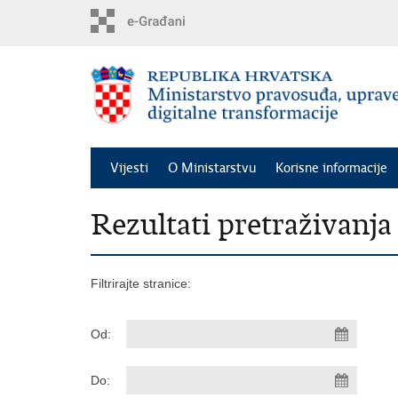
Preskoči
na
glavni
sadržaj
Vijesti
O Ministarstvu
Korisne informacije
Rezultati pretraživanja
Filtrirajte stranice:
Od:
Do: