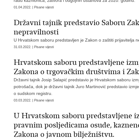
radu kaznionica, zatvora i odgojnih ustanova za 2020. godinu.
01.04.2022. | Pisane vijesti
Državni tajnik predstavio Saboru Zakon
nepravilnosti
U Hrvatskom saboru predstavljen je Zakon o zaštiti prijavitelja ne
31.03.2022. | Pisane vijesti
Hrvatskom saboru predstavljene izmj
Zakona o trgovačkim društvima i Za
Državni tajnik Josip Salapić predstavio je Hrvatskom saboru iz
potrošača, dok je državni tajnik Juro Martinović predstavio iz
o sudskom registru.
03.03.2022. | Pisane vijesti
U Hrvatskom saboru predstavljene i
pravnim posljedicama osude, kaznenoj e
Zakona o javnom bilježništvu.