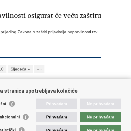
avilnosti osigurat će veću zaštitu
jedlog Zakona o zaštiti prijavitelja nepravilnosti tzv.
10
Sljedeća »
»»
a stranica upotrebljava kolačiće
oveznice pravosudnog sustava
žni
Prihvaćam
Ne prihvaćam
tal sudova
avno odvjetništvo
nkcionalni
Prihvaćam
Ne prihvaćam
d za suzbijanje korupcije i organiziranog kriminaliteta
avno sudbeno vijeće
atistički
Prihvaćam
Ne prihvaćam