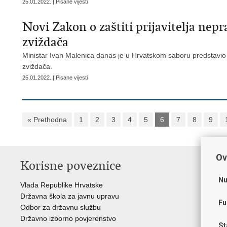
25.01.2022. | Pisane vijesti
Novi Zakon o zaštiti prijavitelja nepr
zviždača
Ministar Ivan Malenica danas je u Hrvatskom saboru predstavio pri
zviždača.
25.01.2022. | Pisane vijesti
« Prethodna
1
2
3
4
5
6
7
8
9
Ov
Korisne poveznice
P
Nu
Vlada Republike Hrvatske
Por
Državna škola za javnu upravu
Drž
Fu
Odbor za državnu službu
Ure
Državno izborno povjerenstvo
Drž
St