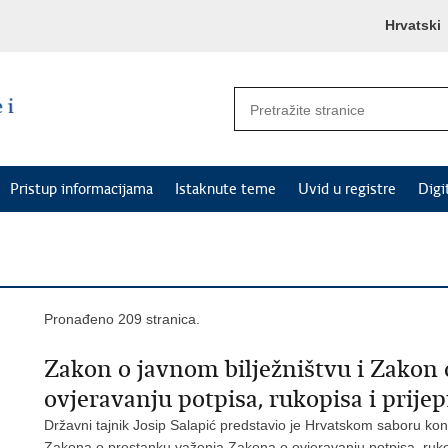
Hrvatski
Pristup informacijama
Istaknute teme
Uvid u registre
Digi
Pronađeno 209 stranica.
Zakon o javnom bilježništvu i Zakon
ovjeravanju potpisa, rukopisa i prij
Državni tajnik Josip Salapić predstavio je Hrvatskom saboru kona
Zakona o prestanku važenja Zakona o ovjeravanju potpisa, rukop