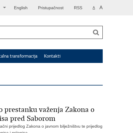
A
English
Pristupačnost
RSS
A
talna transformacija
Kontakti
 o prestanku važenja Zakona o
episa pred Saborom
čni prijedlog Zakona o javnom bilježništvu te prijedlog
isa i prijepisa.