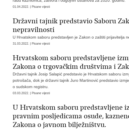
radu kaznionica, zatvora i odgojnih ustanova za 2020. godinu.
01.04.2022. | Pisane vijesti
Državni tajnik predstavio Saboru Zakon
nepravilnosti
U Hrvatskom saboru predstavljen je Zakon o zaštiti prijavitelja ne
31.03.2022. | Pisane vijesti
Hrvatskom saboru predstavljene izmj
Zakona o trgovačkim društvima i Za
Državni tajnik Josip Salapić predstavio je Hrvatskom saboru iz
potrošača, dok je državni tajnik Juro Martinović predstavio iz
o sudskom registru.
03.03.2022. | Pisane vijesti
U Hrvatskom saboru predstavljene i
pravnim posljedicama osude, kaznenoj e
Zakona o javnom bilježništvu.