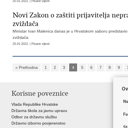
25.01.2022. | Pisane vijesti
Novi Zakon o zaštiti prijavitelja nepr
zviždača
Ministar Ivan Malenica danas je u Hrvatskom saboru predstavio pri
zviždača.
25.01.2022. | Pisane vijesti
« Prethodna
1
2
3
4
5
6
7
8
9
Ov
Korisne poveznice
P
Nu
Vlada Republike Hrvatske
Por
Državna škola za javnu upravu
Drž
Fu
Odbor za državnu službu
Ure
Državno izborno povjerenstvo
Drž
St