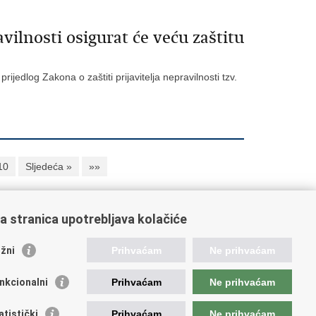
avilnosti osigurat će veću zaštitu
jedlog Zakona o zaštiti prijavitelja nepravilnosti tzv.
10
Sljedeća »
»»
a stranica upotrebljava kolačiće
oveznice pravosudnog sustava
žni
Prihvaćam
Ne prihvaćam
tal sudova
avno odvjetništvo
nkcionalni
Prihvaćam
Ne prihvaćam
d za suzbijanje korupcije i organiziranog kriminaliteta
avno sudbeno vijeće
atistički
Prihvaćam
Ne prihvaćam