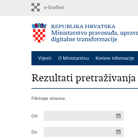
Preskoči
na
glavni
sadržaj
Vijesti
O Ministarstvu
Korisne informacije
Rezultati pretraživanja
Filtrirajte stranice:
Od:
Do: