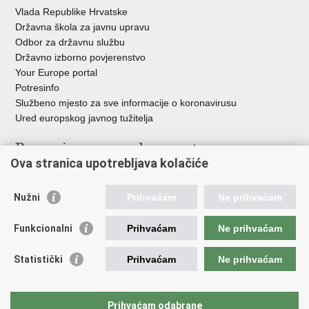
Vlada Republike Hrvatske
Državna škola za javnu upravu
Odbor za državnu službu
Državno izborno povjerenstvo
Your Europe portal
Potresinfo
Službeno mjesto za sve informacije o koronavirusu
Ured europskog javnog tužitelja
Poveznice pravosudnog sustava
Ova stranica upotrebljava kolačiće
Portal sudova
Državno odvjetništvo
Nužni
Prihvaćam
Ne prihvaćam
Ured za suzbijanje korupcije i organiziranog kriminaliteta
Državno sudbeno vijeće
Funkcionalni
Prihvaćam
Ne prihvaćam
Državnoodvjetničko vijeće
Pravosudna akademija
Statistički
Prihvaćam
Ne prihvaćam
Hrvatska odvjetnička komora
Hrvatska javnobilježnička komora
Europski pravosudni portal
Prihvaćam odabrane