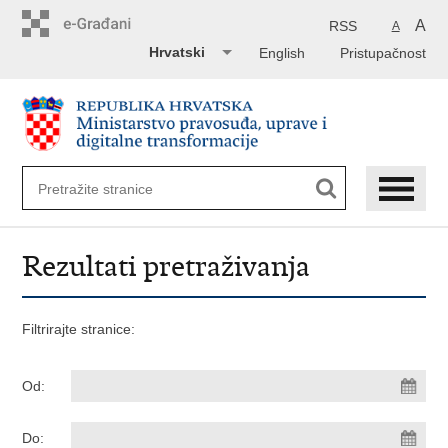
Preskoči
na
A
RSS
A
glavni
Hrvatski
English
Pristupačnost
sadržaj
Rezultati pretraživanja
Filtrirajte stranice:
Od:
Do: