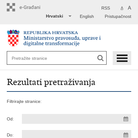
Preskoči
na
A
RSS
A
glavni
Hrvatski
English
Pristupačnost
sadržaj
Rezultati pretraživanja
Filtrirajte stranice:
Od:
Do: