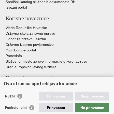
Središnji katalog službenih dokumenata RH
Izvozni portal
Korisne poveznice
Vlada Republike Hrvatske
Državna škola za javnu upravu
Odbor za državnu službu
Državno izborno povjerenstvo
Your Europe portal
Potresinfo
Službeno mjesto za sve informacije o koronavirusu
Ured europskog javnog tužitelja
Poveznice pravosudnog sustava
Ova stranica upotrebljava kolačiće
Portal sudova
Državno odvjetništvo
Nužni
Prihvaćam
Ne prihvaćam
Ured za suzbijanje korupcije i organiziranog kriminaliteta
Državno sudbeno vijeće
Funkcionalni
Prihvaćam
Ne prihvaćam
Državnoodvjetničko vijeće