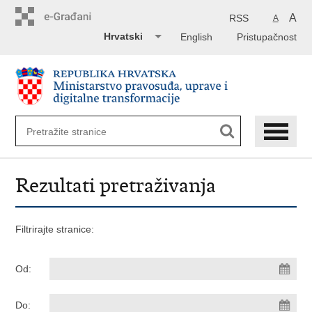
Preskoči
na
A
RSS
A
glavni
Hrvatski
English
Pristupačnost
sadržaj
Rezultati pretraživanja
Filtrirajte stranice:
Od:
Do: