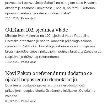
pravosuđa i uprave Josip Salapić na okruglom stolu Hrvatske
akademije znanosti i umjetnosti (HAZU), na temu ''Reforma
upravnog sudovanja - deset godina poslije''
25.01.2022. | Pisane vijesti
Održana 102. sjednica Vlade
Ministar Ivan Malenica na 102. sjednici Vlade Republike
Hrvatske predstavio je nacrte konačnih prijedloga zakona
i provedbu Zaključka Hrvatskoga sabora u vezi s provjerom
broja i vjerodostojnosti prikupljenih potpisa birača iz Zahtjeva za
raspisivanja državnog referenduma
18.02.2022. | Pisane vijesti
Novi Zakon o referendumu dodatno će
ojačati neposrednu demokraciju
Dovršen je postupak provjere broja i vjerodostojnosti
prikupljenih potpisa birača Građanske inicijative „Odlučujmo
zajedno“.
09.03.2022. | Pisane vijesti