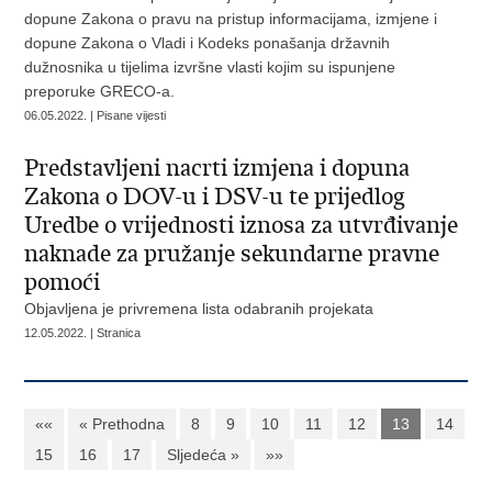
dopune Zakona o pravu na pristup informacijama, izmjene i
dopune Zakona o Vladi i Kodeks ponašanja državnih
dužnosnika u tijelima izvršne vlasti kojim su ispunjene
preporuke GRECO-a.
06.05.2022. | Pisane vijesti
Predstavljeni nacrti izmjena i dopuna
Zakona o DOV-u i DSV-u te prijedlog
Uredbe o vrijednosti iznosa za utvrđivanje
naknade za pružanje sekundarne pravne
pomoći
Objavljena je privremena lista odabranih projekata
12.05.2022. | Stranica
««
« Prethodna
8
9
10
11
12
13
14
15
16
17
Sljedeća »
»»