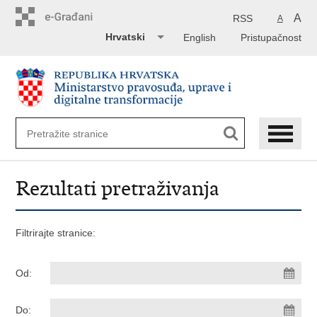
Preskoči
na
A
RSS
A
glavni
Hrvatski
English
Pristupačnost
sadržaj
Rezultati pretraživanja
Filtrirajte stranice:
Od:
Do: