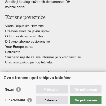
Središnji katalog službenih dokumenata RH
Izvozni portal
Korisne poveznice
Vlada Republike Hrvatske
Državna škola za javnu upravu
Odbor za državnu službu
Državno izborno povjerenstvo
Your Europe portal
Potresinfo
Službeno mjesto za sve informacije o koronavirusu
Ured europskog javnog tužitelja
Poveznice pravosudnog sustava
Ova stranica upotrebljava kolačiće
Portal sudova
Državno odvjetništvo
Nužni
Prihvaćam
Ne prihvaćam
Ured za suzbijanje korupcije i organiziranog kriminaliteta
Državno sudbeno vijeće
Funkcionalni
Prihvaćam
Ne prihvaćam
Državnoodvjetničko vijeće