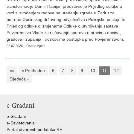
transformacije Damir Habijan predstavio je Prijedlog odluke u
vezi s izvođenjem radova na uređenju zgrade u Zadru za
potrebe Općinskog državnog odvjetništva i Policijske postaje te
Prijedlog odluke o izmjenama Odluke o utvrđivanju sastava
Povjerenstva Vlade za rješavanje sporova o pravima općina,
gradova i županija i troškovima postupka pred Povjerenstvom.
02.07.2026. | Pisane vijesti
««
« Prethodna
6
7
8
9
10
11
12
Sljedeća »
e-Građani
e-Građani
e-Savjetovanja
Portal otvorenih podataka RH