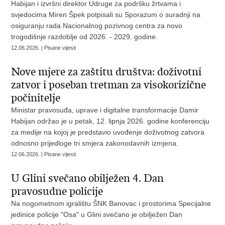
Habijan i izvršni direktor Udruge za podršku žrtvama i
svjedocima Miren Špek potpisali su Sporazum o suradnji na
osiguranju rada Nacionalnog pozivnog centra za novo
trogodišnje razdoblje od 2026. - 2029. godine.
12.06.2026. | Pisane vijesti
Nove mjere za zaštitu društva: doživotni
zatvor i poseban tretman za visokorizične
počinitelje
Ministar pravosuđa, uprave i digitalne transformacije Damir
Habijan održao je u petak, 12. lipnja 2026. godine konferenciju
za medije na kojoj je predstavio uvođenje doživotnog zatvora
odnosno prijedloge tri smjera zakonodavnih izmjena.
12.06.2026. | Pisane vijesti
U Glini svečano obilježen 4. Dan
pravosudne policije
Na nogometnom igralištu ŠNK Banovac i prostorima Specijalne
jedinice policije "Osa" u Glini svečano je obilježen Dan