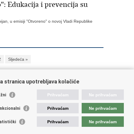
: Edukacija i prevencija su
ijan, u emisiji "Otvoreno" o novoj Vladi Republike
2
Sljedeća »
a stranica upotrebljava kolačiće
oveznice pravosudnog sustava
žni
Prihvaćam
Ne prihvaćam
tal sudova
avno odvjetništvo
nkcionalni
Prihvaćam
Ne prihvaćam
d za suzbijanje korupcije i organiziranog kriminaliteta
avno sudbeno vijeće
atistički
Prihvaćam
Ne prihvaćam
avnoodvjetničko vijeće
vosudna akademija