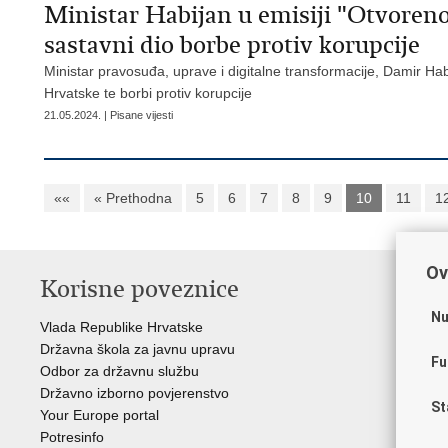
Ministar Habijan u emisiji "Otvoreno"
sastavni dio borbe protiv korupcije
Ministar pravosuđa, uprave i digitalne transformacije, Damir Hab
Hrvatske te borbi protiv korupcije
21.05.2024. | Pisane vijesti
««
« Prethodna
5
6
7
8
9
10
11
1
Ov
Korisne poveznice
P
Nu
Vlada Republike Hrvatske
Por
Državna škola za javnu upravu
Drž
Fu
Odbor za državnu službu
Ure
Državno izborno povjerenstvo
Drž
St
Your Europe portal
Drž
Potresinfo
Pra