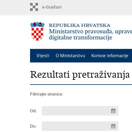
Preskoči
na
glavni
sadržaj
Vijesti
O Ministarstvu
Korisne informacije
Rezultati pretraživanja
Filtrirajte stranice:
Od:
Do: