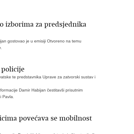
o izborima za predsjednika
ijan gostovao je u emisiji Otvoreno na temu
e.
policije
Hrvatske te predstavnika Uprave za zatvorski sustav i
sformacije Damir Habijan čestitavši prisutnim
i Pavla.
cima povećava se mobilnost