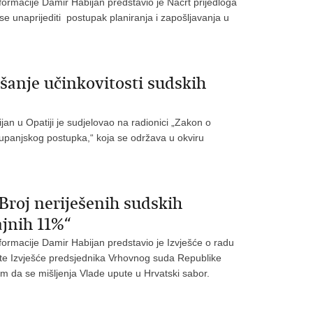
sformacije Damir Habijan predstavio je Nacrt prijedloga
 unaprijediti postupak planiranja i zapošljavanja u
ljšanje učinkovitosti sudskih
jan u Opatiji je sudjelovao na radionici „Zakon o
tupanjskog postupka,“ koja se održava u okviru
Broj neriješenih sudskih
ajnih 11%“
sformacije Damir Habijan predstavio je Izvješće o radu
 te Izvješće predsjednika Vrhovnog suda Republike
tom da se mišljenja Vlade upute u Hrvatski sabor.