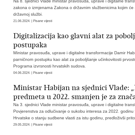
Na 8. sjednici Vlade ministar pravosuđa, uprave i digitalne tran
zakona o izmjenama Zakona o državnim službenicima kojim će se
državnoj službi.
21.06.2024. | Pisane vijesti
Digitalizacija kao glavni alat za pobo
postupaka
Ministar pravosuđa, uprave i digitalne transformacije Damir Habi
parničnom postupku kao alat za poboljšanje učinkovitosti prvos
Programa izvrsnosti hrvatskih sudova.
04.06.2024. | Pisane vijesti
Ministar Habijan na sjednici Vlade: „
predmeta u 2022. smanjen je za znač
Na 3. sjednici Vlade ministar pravosuđa, uprave i digitalne tran
Povjerenstva za odlučivanje o sukobu interesa za 2022. godinu
Hrvatske o stanju sudbene vlasti za istu godinu, predloživši pri
29.05.2024. | Pisane vijesti