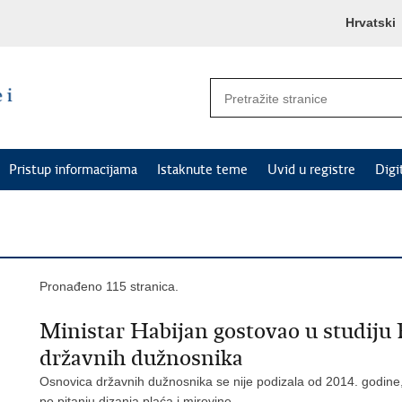
Hrvatski
Pristup informacijama
Istaknute teme
Uvid u registre
Digi
Pronađeno 115 stranica.
Ministar Habijan gostovao u studiju
državnih dužnosnika
Osnovica državnih dužnosnika se nije podizala od 2014. godine,
po pitanju dizanja plaća i mirovine