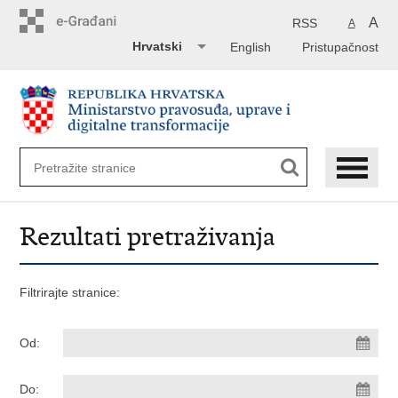
Preskoči
na
A
RSS
A
glavni
Hrvatski
English
Pristupačnost
sadržaj
Rezultati pretraživanja
Filtrirajte stranice:
Od:
Do: