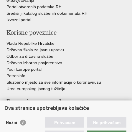
e-Savjetovanja
Portal otvorenih podataka RH
Središnji katalog službenih dokumenata RH
Izvozni portal
Korisne poveznice
Vlada Republike Hrvatske
Državna škola za javnu upravu
Odbor za državnu službu
Državno izborno povjerenstvo
Your Europe portal
Potresinfo
Službeno mjesto za sve informacije o koronavirusu
Ured europskog javnog tužitelja
Poveznice pravosudnog sustava
Ova stranica upotrebljava kolačiće
Portal sudova
Državno odvjetništvo
Nužni
Prihvaćam
Ne prihvaćam
Ured za suzbijanje korupcije i organiziranog kriminaliteta
Državno sudbeno vijeće