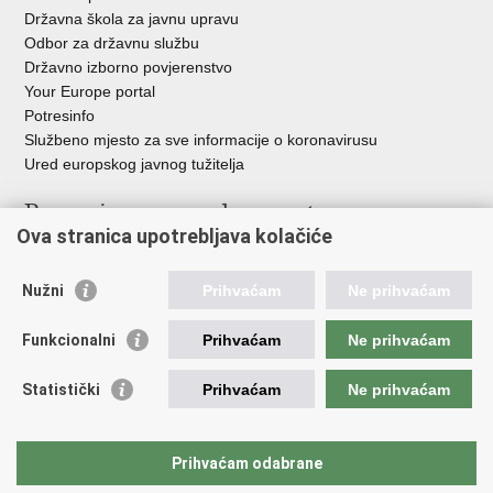
Državna škola za javnu upravu
Odbor za državnu službu
Državno izborno povjerenstvo
Your Europe portal
Potresinfo
Službeno mjesto za sve informacije o koronavirusu
Ured europskog javnog tužitelja
Poveznice pravosudnog sustava
Ova stranica upotrebljava kolačiće
Portal sudova
Državno odvjetništvo
Nužni
Prihvaćam
Ne prihvaćam
Ured za suzbijanje korupcije i organiziranog kriminaliteta
Državno sudbeno vijeće
Funkcionalni
Prihvaćam
Ne prihvaćam
Državnoodvjetničko vijeće
Pravosudna akademija
Statistički
Prihvaćam
Ne prihvaćam
Hrvatska odvjetnička komora
Hrvatska javnobilježnička komora
Europski pravosudni portal
Prihvaćam odabrane