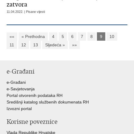
zatvora
11.04.2022. | Pisane vijesti
««
« Prethodna
4
5
6
7
8
9
10
11
12
13
Sljedeća »
»»
e-Građani
e-Građani
e-Savjetovanja
Portal otvorenih podataka RH
Središnji katalog službenih dokumenata RH
Izvozni portal
Korisne poveznice
Vlada Republike Hrvatske