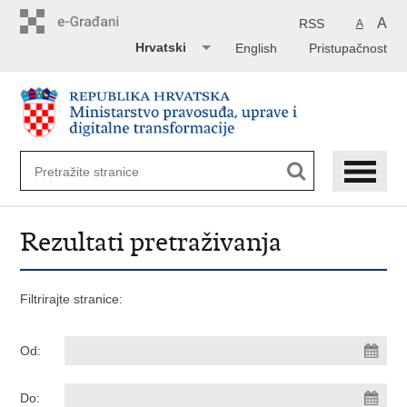
Preskoči
na
A
RSS
A
glavni
Hrvatski
English
Pristupačnost
sadržaj
Rezultati pretraživanja
Filtrirajte stranice:
Od:
Do: