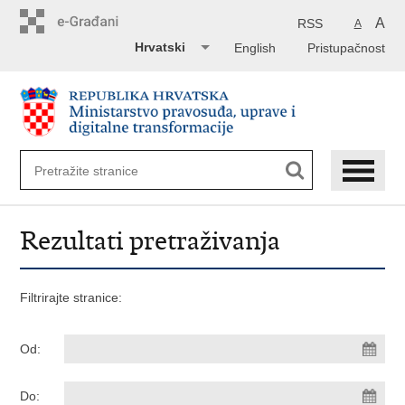
Preskoči
na
A
RSS
A
glavni
Hrvatski
English
Pristupačnost
sadržaj
Rezultati pretraživanja
Filtrirajte stranice:
Od:
Do: