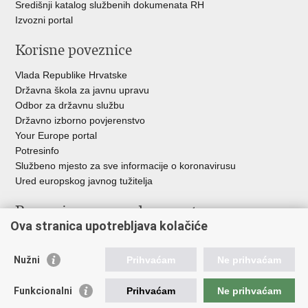
Središnji katalog službenih dokumenata RH
Izvozni portal
Korisne poveznice
Vlada Republike Hrvatske
Državna škola za javnu upravu
Odbor za državnu službu
Državno izborno povjerenstvo
Your Europe portal
Potresinfo
Službeno mjesto za sve informacije o koronavirusu
Ured europskog javnog tužitelja
Poveznice pravosudnog sustava
Ova stranica upotrebljava kolačiće
Portal sudova
Državno odvjetništvo
Nužni
Prihvaćam
Ne prihvaćam
Ured za suzbijanje korupcije i organiziranog kriminaliteta
Državno sudbeno vijeće
Funkcionalni
Prihvaćam
Ne prihvaćam
Državnoodvjetničko vijeće