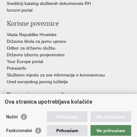
Središnji katalog službenih dokumenata RH
Izvozni portal
Korisne poveznice
Vlada Republike Hrvatske
Državna škola za javnu upravu
Odbor za državnu službu
Državno izborno povjerenstvo
Your Europe portal
Potresinfo
Službeno mjesto za sve informacije o koronavirusu
Ured europskog javnog tužitelja
Poveznice pravosudnog sustava
Ova stranica upotrebljava kolačiće
Portal sudova
Državno odvjetništvo
Nužni
Prihvaćam
Ne prihvaćam
Ured za suzbijanje korupcije i organiziranog kriminaliteta
Državno sudbeno vijeće
Funkcionalni
Prihvaćam
Ne prihvaćam
Državnoodvjetničko vijeće