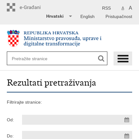
Preskoči
na
A
RSS
A
glavni
Hrvatski
English
Pristupačnost
sadržaj
Rezultati pretraživanja
Filtrirajte stranice:
Od:
Do: