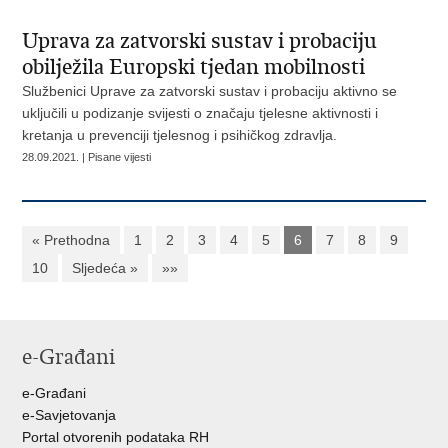
Uprava za zatvorski sustav i probaciju
obilježila Europski tjedan mobilnosti
Službenici Uprave za zatvorski sustav i probaciju aktivno se
uključili u podizanje svijesti o značaju tjelesne aktivnosti i
kretanja u prevenciji tjelesnog i psihičkog zdravlja.
28.09.2021. | Pisane vijesti
« Prethodna
1
2
3
4
5
6
7
8
9
10
Sljedeća »
»»
e-Građani
e-Građani
e-Savjetovanja
Portal otvorenih podataka RH