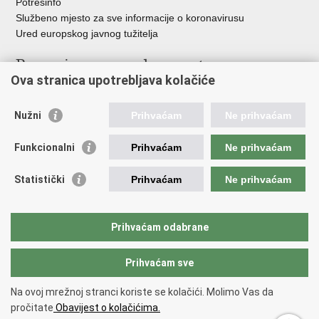
Potresinfo
Službeno mjesto za sve informacije o koronavirusu
Ured europskog javnog tužitelja
Poveznice pravosudnog sustava
Ova stranica upotrebljava kolačiće
Portal sudova
Državno odvjetništvo
Nužni
Prihvaćam
Ne prihvaćam
Ured za suzbijanje korupcije i organiziranog kriminaliteta
Državno sudbeno vijeće
Funkcionalni
Prihvaćam
Ne prihvaćam
Državnoodvjetničko vijeće
Pravosudna akademija
Statistički
Prihvaćam
Ne prihvaćam
Hrvatska odvjetnička komora
Hrvatska javnobilježnička komora
Europski pravosudni portal
Prihvaćam odabrane
Prihvaćam sve
Povratak na vrh
Copyright © 2026 Ministarstvo pravosuđa, uprave i digitalne
Na ovoj mrežnoj stranci koriste se kolačići. Molimo Vas da
transformacije Republike Hrvatske.
Uvjeti korištenja
.
Izjava o
pročitate
Obavijest o kolačićima.
pristupačnosti
.