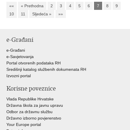
««
« Prethodna
2
3
4
5
6
7
8
9
10
11
Sljedeća »
»»
e-Građani
e-Građani
e-Savjetovanja
Portal otvorenih podataka RH
Središnji katalog službenih dokumenata RH
Izvozni portal
Korisne poveznice
Vlada Republike Hrvatske
Državna škola za javnu upravu
Odbor za državnu službu
Državno izborno povjerenstvo
Your Europe portal