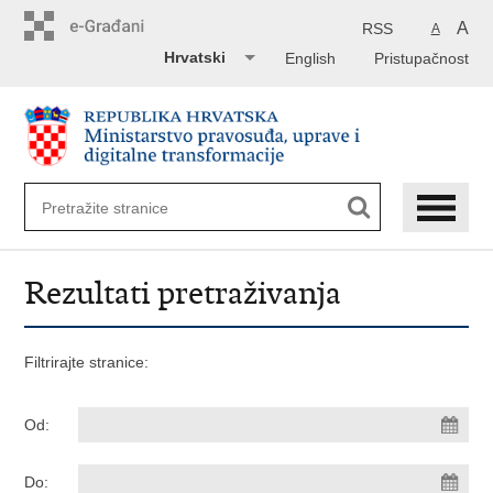
Preskoči
na
A
RSS
A
glavni
Hrvatski
English
Pristupačnost
sadržaj
Rezultati pretraživanja
Filtrirajte stranice:
Od:
Do: