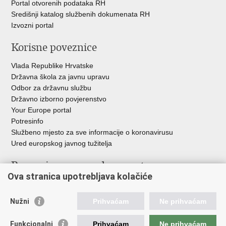
Portal otvorenih podataka RH
Središnji katalog službenih dokumenata RH
Izvozni portal
Korisne poveznice
Vlada Republike Hrvatske
Državna škola za javnu upravu
Odbor za državnu službu
Državno izborno povjerenstvo
Your Europe portal
Potresinfo
Službeno mjesto za sve informacije o koronavirusu
Ured europskog javnog tužitelja
Poveznice pravosudnog sustava
Ova stranica upotrebljava kolačiće
Portal sudova
Državno odvjetništvo
Nužni
Prihvaćam
Ne prihvaćam
Ured za suzbijanje korupcije i organiziranog kriminaliteta
Državno sudbeno vijeće
Funkcionalni
Prihvaćam
Ne prihvaćam