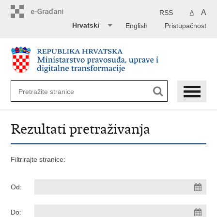
Preskoči
na
A
RSS
A
glavni
Hrvatski
English
Pristupačnost
sadržaj
Rezultati pretraživanja
Filtrirajte stranice:
Od:
Do: