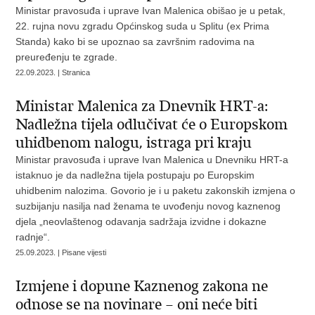
Ministar pravosuđa i uprave Ivan Malenica obišao je u petak,
22. rujna novu zgradu Općinskog suda u Splitu (ex Prima
Standa) kako bi se upoznao sa završnim radovima na
preuređenju te zgrade.
22.09.2023. | Stranica
Ministar Malenica za Dnevnik HRT-a:
Nadležna tijela odlučivat će o Europskom
uhidbenom nalogu, istraga pri kraju
Ministar pravosuđa i uprave Ivan Malenica u Dnevniku HRT-a
istaknuo je da nadležna tijela postupaju po Europskim
uhidbenim nalozima. Govorio je i u paketu zakonskih izmjena o
suzbijanju nasilja nad ženama te uvođenju novog kaznenog
djela „neovlaštenog odavanja sadržaja izvidne i dokazne
radnje“.
25.09.2023. | Pisane vijesti
Izmjene i dopune Kaznenog zakona ne
odnose se na novinare – oni neće biti