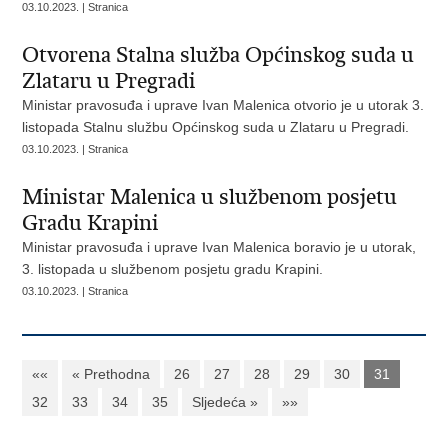
03.10.2023. | Stranica
Otvorena Stalna služba Općinskog suda u
Zlataru u Pregradi
Ministar pravosuđa i uprave Ivan Malenica otvorio je u utorak 3.
listopada Stalnu službu Općinskog suda u Zlataru u Pregradi.
03.10.2023. | Stranica
Ministar Malenica u službenom posjetu
Gradu Krapini
Ministar pravosuđa i uprave Ivan Malenica boravio je u utorak,
3. listopada u službenom posjetu gradu Krapini.
03.10.2023. | Stranica
««
« Prethodna
26
27
28
29
30
31
32
33
34
35
Sljedeća »
»»