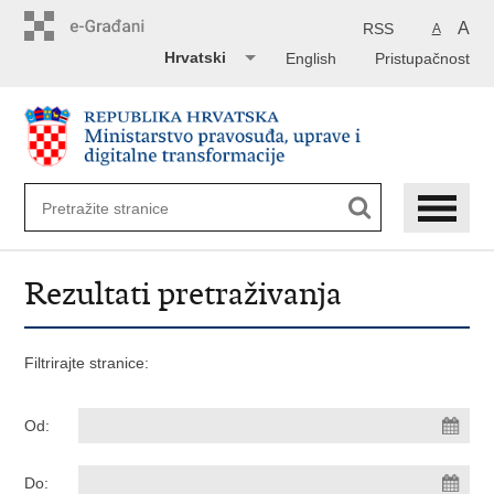
Preskoči
na
A
RSS
A
glavni
Hrvatski
English
Pristupačnost
sadržaj
Rezultati pretraživanja
Filtrirajte stranice:
Od:
Do: