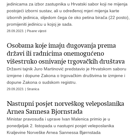
jedinicama za izbor zastupnika u Hrvatski sabor koji ne mijenja
postojeći izborni sustav, ali u određenoj mjeri mijenja karte
izbornih jedinica, slijedom čega će oko petina birača (22 posto),
promijeniti jedinicu u kojoj je sada.
28.09.2023. | Pisane vijesti
Osobama koje imaju dugovanja prema
državi ili radnicima onemogućeno
višestruko osnivanje trgovačkih društava
Državni tajnik Juro Martinović predstavio je Hrvatskom saboru
izmjene i dopune Zakona o trgovačkim društvima te izmjene i
dopune Zakona o sudskom registru.
29.09.2023. | Stranica
Nastupni posjet norveškog veleposlanika
Arnea Sannesa Bjornstada
Ministar pravosuđa i uprave Ivan Malenica primio je u
ponedjeljak 2. listopada u nastupni posjet veleposlanika
Kraljevine Norveške Arnea Sannessa Bjørnstada