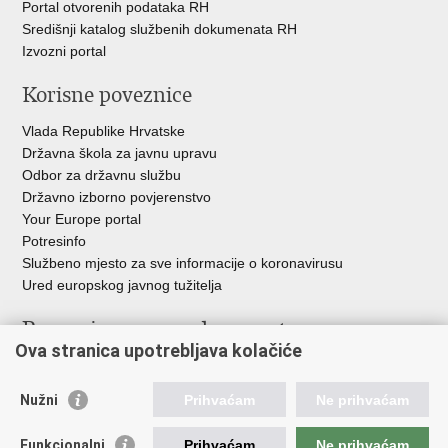
Portal otvorenih podataka RH
Središnji katalog službenih dokumenata RH
Izvozni portal
Korisne poveznice
Vlada Republike Hrvatske
Državna škola za javnu upravu
Odbor za državnu službu
Državno izborno povjerenstvo
Your Europe portal
Potresinfo
Službeno mjesto za sve informacije o koronavirusu
Ured europskog javnog tužitelja
Poveznice pravosudnog sustava
Ova stranica upotrebljava kolačiće
Portal sudova
Državno odvjetništvo
Nužni
Prihvaćam
Ne prihvaćam
Ured za suzbijanje korupcije i organiziranog kriminaliteta
Državno sudbeno vijeće
Funkcionalni
Prihvaćam
Ne prihvaćam