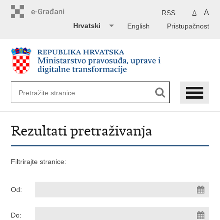
Preskoči
na
A
RSS
A
glavni
Hrvatski
English
Pristupačnost
sadržaj
Rezultati pretraživanja
Filtrirajte stranice:
Od:
Do: