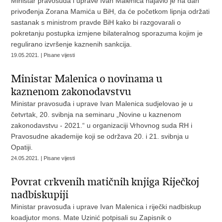
Ministar pravosuđa i uprave Ivan Malenica najavio je na dan
privođenja Zorana Mamića u BiH, da će početkom lipnja održati
sastanak s ministrom pravde BiH kako bi razgovarali o
pokretanju postupka izmjene bilateralnog sporazuma kojim je
regulirano izvršenje kaznenih sankcija.
19.05.2021. | Pisane vijesti
Ministar Malenica o novinama u
kaznenom zakonodavstvu
Ministar pravosuđa i uprave Ivan Malenica sudjelovao je u
četvrtak, 20. svibnja na seminaru „Novine u kaznenom
zakonodavstvu - 2021.“ u organizaciji Vrhovnog suda RH i
Pravosudne akademije koji se održava 20. i 21. svibnja u
Opatiji.
24.05.2021. | Pisane vijesti
Povrat crkvenih matičnih knjiga Riječkoj
nadbiskupiji
Ministar pravosuđa i uprave Ivan Malenica i riječki nadbiskup
koadjutor mons. Mate Uzinić potpisali su Zapisnik o