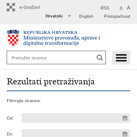
Preskoči
na
A
RSS
A
glavni
Hrvatski
English
Pristupačnost
sadržaj
Rezultati pretraživanja
Filtrirajte stranice:
Od:
Do: