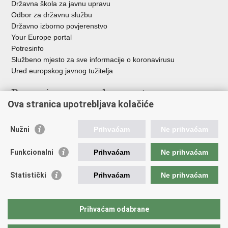
Državna škola za javnu upravu
Odbor za državnu službu
Državno izborno povjerenstvo
Your Europe portal
Potresinfo
Službeno mjesto za sve informacije o koronavirusu
Ured europskog javnog tužitelja
Poveznice pravosudnog sustava
Ova stranica upotrebljava kolačiće
Portal sudova
Državno odvjetništvo
Nužni
Prihvaćam
Ne prihvaćam
Ured za suzbijanje korupcije i organiziranog kriminaliteta
Državno sudbeno vijeće
Funkcionalni
Prihvaćam
Ne prihvaćam
Državnoodvjetničko vijeće
Pravosudna akademija
Statistički
Prihvaćam
Ne prihvaćam
Hrvatska odvjetnička komora
Hrvatska javnobilježnička komora
Europski pravosudni portal
Prihvaćam odabrane