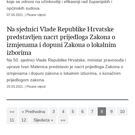
koje se odnosi na učinkovitiji i efikasniji rad županijskih i
općinskih sudova.
07.04.2021. | Pisane vijesti
Na sjednici Vlade Republike Hrvatske
predstavljen nacrt prijedloga Zakona o
izmjenama i dopuni Zakona o lokalnim
izborima
Na 50. sjednici Vlade Republike Hrvatske, ministar pravosuđa i
uprave Ivan Malenica predstavio je nacrt prijedloga Zakona o
izmjenama i dopuni zakona o lokalnim izborima, s konačnim
prijedlogom zakona.
25.03.2021. | Pisane vijesti
««
« Prethodna
3
4
5
6
7
8
9
10
11
12
Sljedeća »
»»