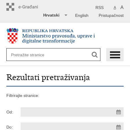
Preskoči
na
A
RSS
A
glavni
Hrvatski
English
Pristupačnost
sadržaj
Rezultati pretraživanja
Filtrirajte stranice:
Od:
Do: