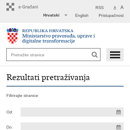
Preskoči
na
A
RSS
A
glavni
Hrvatski
English
Pristupačnost
sadržaj
Rezultati pretraživanja
Filtrirajte stranice:
Od:
Do: