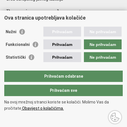
Poveznice pravosudnog sustava
Ova stranica upotrebljava kolačiće
Portal sudova
Državno odvjetništvo
Nužni
Prihvaćam
Ne prihvaćam
Ured za suzbijanje korupcije i organiziranog kriminaliteta
Državno sudbeno vijeće
Funkcionalni
Prihvaćam
Ne prihvaćam
Državnoodvjetničko vijeće
Pravosudna akademija
Statistički
Prihvaćam
Ne prihvaćam
Hrvatska odvjetnička komora
Hrvatska javnobilježnička komora
Europski pravosudni portal
Prihvaćam odabrane
Prihvaćam sve
Povratak na vrh
Copyright © 2026 Ministarstvo pravosuđa, uprave i digitalne
Na ovoj mrežnoj stranci koriste se kolačići. Molimo Vas da
transformacije Republike Hrvatske.
Uvjeti korištenja
.
Izjava o
pročitate
Obavijest o kolačićima.
pristupačnosti
.