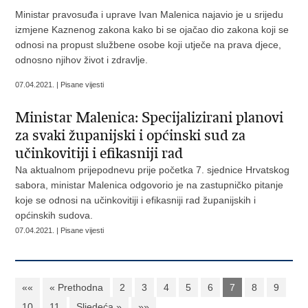
Ministar pravosuđa i uprave Ivan Malenica najavio je u srijedu
izmjene Kaznenog zakona kako bi se ojačao dio zakona koji se
odnosi na propust službene osobe koji utječe na prava djece,
odnosno njihov život i zdravlje.
07.04.2021. | Pisane vijesti
Ministar Malenica: Specijalizirani planovi
za svaki županijski i općinski sud za
učinkovitiji i efikasniji rad
Na aktualnom prijepodnevu prije početka 7. sjednice Hrvatskog
sabora, ministar Malenica odgovorio je na zastupničko pitanje
koje se odnosi na učinkovitiji i efikasniji rad županijskih i
općinskih sudova.
07.04.2021. | Pisane vijesti
««
« Prethodna
2
3
4
5
6
7
8
9
10
11
Sljedeća »
»»