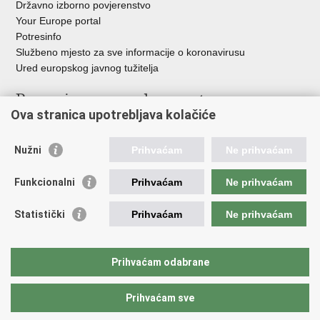
Državno izborno povjerenstvo
Your Europe portal
Potresinfo
Službeno mjesto za sve informacije o koronavirusu
Ured europskog javnog tužitelja
Poveznice pravosudnog sustava
Ova stranica upotrebljava kolačiće
Portal sudova
Državno odvjetništvo
Nužni
Prihvaćam
Ne prihvaćam
Ured za suzbijanje korupcije i organiziranog kriminaliteta
Državno sudbeno vijeće
Funkcionalni
Prihvaćam
Ne prihvaćam
Državnoodvjetničko vijeće
Pravosudna akademija
Statistički
Prihvaćam
Ne prihvaćam
Hrvatska odvjetnička komora
Hrvatska javnobilježnička komora
Europski pravosudni portal
Prihvaćam odabrane
Prihvaćam sve
Povratak na vrh