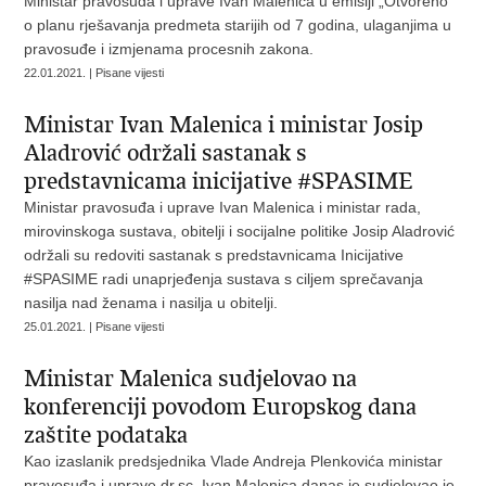
Ministar pravosuđa i uprave Ivan Malenica u emisiji „Otvoreno“
o planu rješavanja predmeta starijih od 7 godina, ulaganjima u
pravosuđe i izmjenama procesnih zakona.
22.01.2021. | Pisane vijesti
Ministar Ivan Malenica i ministar Josip
Aladrović održali sastanak s
predstavnicama inicijative #SPASIME
Ministar pravosuđa i uprave Ivan Malenica i ministar rada,
mirovinskoga sustava, obitelji i socijalne politike Josip Aladrović
održali su redoviti sastanak s predstavnicama Inicijative
#SPASIME radi unaprjeđenja sustava s ciljem sprečavanja
nasilja nad ženama i nasilja u obitelji.
25.01.2021. | Pisane vijesti
Ministar Malenica sudjelovao na
konferenciji povodom Europskog dana
zaštite podataka
Kao izaslanik predsjednika Vlade Andreja Plenkovića ministar
pravosuđa i uprave dr.sc. Ivan Malenica danas je sudjelovao je