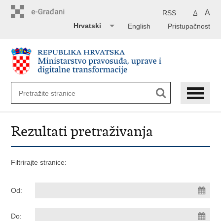
Preskoči
na
A
RSS
A
glavni
Hrvatski
English
Pristupačnost
sadržaj
Rezultati pretraživanja
Filtrirajte stranice:
Od:
Do: