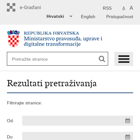
Preskoči
na
A
RSS
A
glavni
Hrvatski
English
Pristupačnost
sadržaj
Rezultati pretraživanja
Filtrirajte stranice:
Od:
Do: