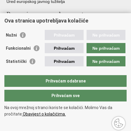
Ured europskog javnog tužitelja
Poveznice pravosudnog sustava
Ova stranica upotrebljava kolačiće
Portal sudova
Državno odvjetništvo
Nužni
Prihvaćam
Ne prihvaćam
Ured za suzbijanje korupcije i organiziranog kriminaliteta
Državno sudbeno vijeće
Funkcionalni
Prihvaćam
Ne prihvaćam
Državnoodvjetničko vijeće
Pravosudna akademija
Statistički
Prihvaćam
Ne prihvaćam
Hrvatska odvjetnička komora
Hrvatska javnobilježnička komora
Europski pravosudni portal
Prihvaćam odabrane
Prihvaćam sve
Povratak na vrh
Copyright © 2026 Ministarstvo pravosuđa, uprave i digitalne
Na ovoj mrežnoj stranci koriste se kolačići. Molimo Vas da
transformacije Republike Hrvatske.
Uvjeti korištenja
.
Izjava o
pročitate
Obavijest o kolačićima.
pristupačnosti
.