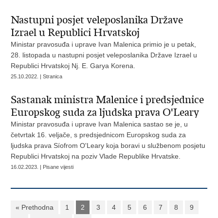
Nastupni posjet veleposlanika Države
Izrael u Republici Hrvatskoj
Ministar pravosuđa i uprave Ivan Malenica primio je u petak,
28. listopada u nastupni posjet veleposlanika Države Izrael u
Republici Hrvatskoj Nj. E. Garya Korena.
25.10.2022. | Stranica
Sastanak ministra Malenice i predsjednice
Europskog suda za ljudska prava O'Leary
Ministar pravosuđa i uprave Ivan Malenica sastao se je, u
četvrtak 16. veljače, s predsjednicom Europskog suda za
ljudska prava Síofrom O'Leary koja boravi u službenom posjetu
Republici Hrvatskoj na poziv Vlade Republike Hrvatske.
16.02.2023. | Pisane vijesti
« Prethodna
1
2
3
4
5
6
7
8
9