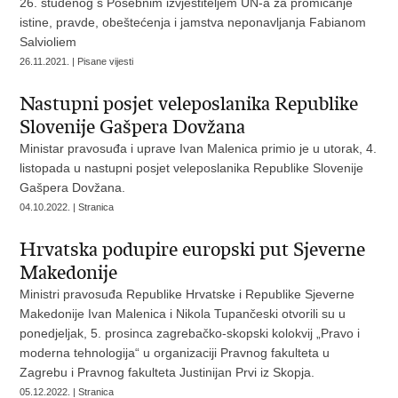
26. studenog s Posebnim izvjestiteljem UN-a za promicanje
istine, pravde, obeštećenja i jamstva neponavljanja Fabianom
Salvioliem
26.11.2021. | Pisane vijesti
Nastupni posjet veleposlanika Republike
Slovenije Gašpera Dovžana
Ministar pravosuđa i uprave Ivan Malenica primio je u utorak, 4.
listopada u nastupni posjet veleposlanika Republike Slovenije
Gašpera Dovžana.
04.10.2022. | Stranica
Hrvatska podupire europski put Sjeverne
Makedonije
Ministri pravosuđa Republike Hrvatske i Republike Sjeverne
Makedonije Ivan Malenica i Nikola Tupančeski otvorili su u
ponedjeljak, 5. prosinca zagrebačko-skopski kolokvij „Pravo i
moderna tehnologija“ u organizaciji Pravnog fakulteta u
Zagrebu i Pravnog fakulteta Justinijan Prvi iz Skopja.
05.12.2022. | Stranica