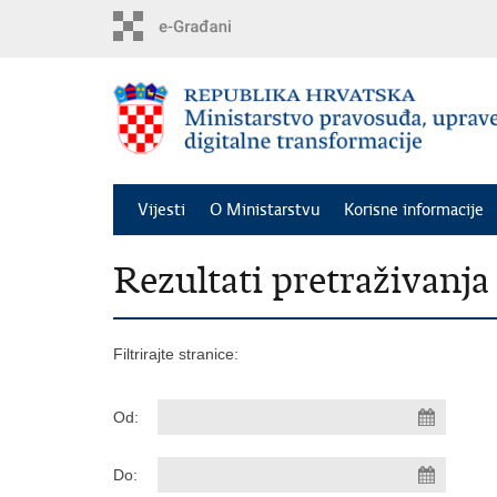
Preskoči
na
glavni
sadržaj
Vijesti
O Ministarstvu
Korisne informacije
Rezultati pretraživanja
Filtrirajte stranice:
Od:
Do: