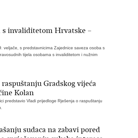
 s invaliditetom Hrvatske –
9. veljače, s predstavnicima Zajednice saveza osoba s
pravosudnih tijela osobama s invaliditetom i nužnim
o raspuštanju Gradskog vijeća
ćine Kolan
ici predstavio Vladi prijedloge Rješenja o raspuštanju
n.
ašanju sudaca na zabavi pored