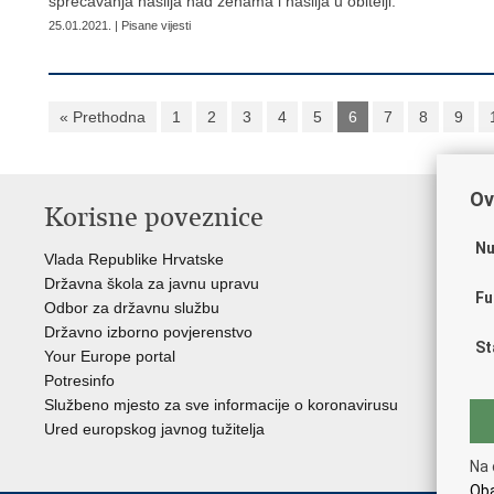
sprečavanja nasilja nad ženama i nasilja u obitelji.
25.01.2021. | Pisane vijesti
« Prethodna
1
2
3
4
5
6
7
8
9
Ov
Korisne poveznice
P
Nu
Vlada Republike Hrvatske
Por
Državna škola za javnu upravu
Drž
Fu
Odbor za državnu službu
Ure
Državno izborno povjerenstvo
Drž
St
Your Europe portal
Drž
Potresinfo
Pra
Službeno mjesto za sve informacije o koronavirusu
Hrv
Ured europskog javnog tužitelja
Hrv
Eur
Na 
Oba