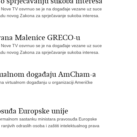
o sprječavanju sukoba interesa
ku Nove TV osvrnuo se je na događaje vezane uz suce
zradu novog Zakona za sprječavanje sukoba interesa.
 Ivana Malenice GRECO-u
ku Nove TV osvrnuo se je na događaje vezane uz suce
zradu novog Zakona za sprječavanje sukoba interesa.
irtualnom događaju AmCham-a
 na virtualnom događanju u organizaciji Američke
osuđa Europske unije
eformalnom sastanku ministara pravosuđa Europske
ranjivih odraslih osoba i zaštiti intelektualnog prava