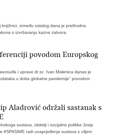
j knjižnici, između ostalog dana je prethodna
kona o izvršavanju kazne zatvora.
nferenciji povodom Europskog
ravosuđa i uprave dr.sc. Ivan Malenica danas je
ta podataka u doba globalne pandemije” povodom
ip Aladrović održali sastanak s
E
skoga sustava, obitelji i socijalne politike Josip
tive #SPASIME radi unaprjeđenja sustava s ciljem