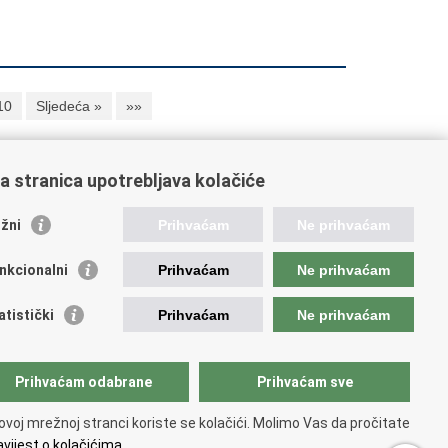
10
Sljedeća »
»»
a stranica upotrebljava kolačiće
oveznice pravosudnog sustava
žni
Prihvaćam
Ne prihvaćam
tal sudova
avno odvjetništvo
nkcionalni
Prihvaćam
Ne prihvaćam
d za suzbijanje korupcije i organiziranog kriminaliteta
avno sudbeno vijeće
atistički
Prihvaćam
Ne prihvaćam
avnoodvjetničko vijeće
vosudna akademija
atska odvjetnička komora
Prihvaćam odabrane
Prihvaćam sve
atska javnobilježnička komora
opski pravosudni portal
ovoj mrežnoj stranci koriste se kolačići. Molimo Vas da pročitate
vijest o kolačićima.