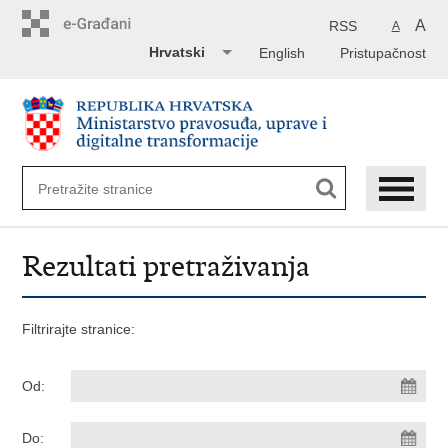
Preskoči
na
A
RSS
A
glavni
Hrvatski
English
Pristupačnost
sadržaj
Rezultati pretraživanja
Filtrirajte stranice:
Od:
Do: