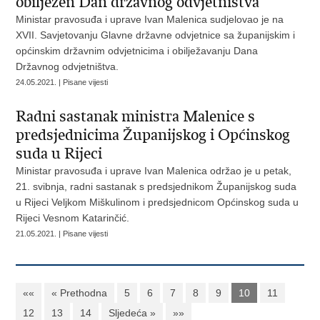
obilježen Dan državnog odvjetništva
Ministar pravosuđa i uprave Ivan Malenica sudjelovao je na
XVII. Savjetovanju Glavne državne odvjetnice sa županijskim i
općinskim državnim odvjetnicima i obilježavanju Dana
Državnog odvjetništva.
24.05.2021. | Pisane vijesti
Radni sastanak ministra Malenice s
predsjednicima Županijskog i Općinskog
suda u Rijeci
Ministar pravosuđa i uprave Ivan Malenica održao je u petak,
21. svibnja, radni sastanak s predsjednikom Županijskog suda
u Rijeci Veljkom Miškulinom i predsjednicom Općinskog suda u
Rijeci Vesnom Katarinčić.
21.05.2021. | Pisane vijesti
««
« Prethodna
5
6
7
8
9
10
11
12
13
14
Sljedeća »
»»