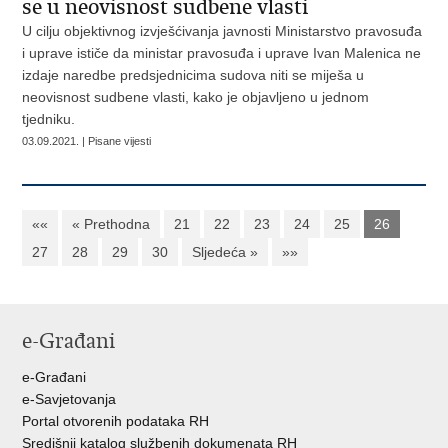
se u neovisnost sudbene vlasti
U cilju objektivnog izvješćivanja javnosti Ministarstvo pravosuđa
i uprave ističe da ministar pravosuđa i uprave Ivan Malenica ne
izdaje naredbe predsjednicima sudova niti se miješa u
neovisnost sudbene vlasti, kako je objavljeno u jednom
tjedniku.
03.09.2021. | Pisane vijesti
««
« Prethodna
21
22
23
24
25
26
27
28
29
30
Sljedeća »
»»
e-Građani
e-Građani
e-Savjetovanja
Portal otvorenih podataka RH
Središnji katalog službenih dokumenata RH