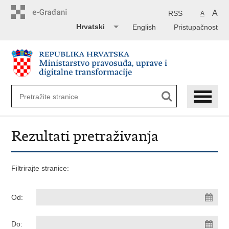
Preskoči
na
A
RSS
A
glavni
Hrvatski
English
Pristupačnost
sadržaj
Rezultati pretraživanja
Filtrirajte stranice:
Od:
Do: