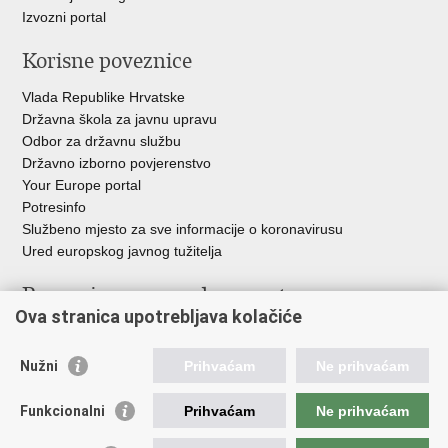
Izvozni portal
Korisne poveznice
Vlada Republike Hrvatske
Državna škola za javnu upravu
Odbor za državnu službu
Državno izborno povjerenstvo
Your Europe portal
Potresinfo
Službeno mjesto za sve informacije o koronavirusu
Ured europskog javnog tužitelja
Poveznice pravosudnog sustava
Ova stranica upotrebljava kolačiće
Portal sudova
Državno odvjetništvo
Nužni
Prihvaćam
Ne prihvaćam
Ured za suzbijanje korupcije i organiziranog kriminaliteta
Državno sudbeno vijeće
Funkcionalni
Prihvaćam
Ne prihvaćam
Državnoodvjetničko vijeće
Pravosudna akademija