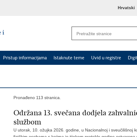
Hrvatski
Pristup informacijama
Istaknute teme
Uvid u registre
Digi
Pronađeno 113 stranica.
Održana 13. svečana dodjela zahvalni
službom
U utorak, 10. ožujka 2026. godine, u Nacionalnoj i sveučilišnoj 
fizičkim osobama s kojima je tijekom protekle godine ostvarena 