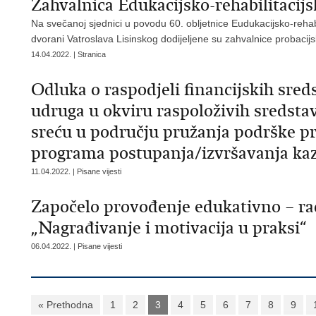
Zahvalnica Edukacijsko-rehabilitacijs
Na svečanoj sjednici u povodu 60. obljetnice Eudukacijsko-rehabi
dvorani Vatroslava Lisinskog dodijeljene su zahvalnice probacij
14.04.2022. | Stranica
Odluka o raspodjeli financijskih sred
udruga u okviru raspoloživih sredstav
sreću u području pružanja podrške p
programa postupanja/izvršavanja ka
11.04.2022. | Pisane vijesti
Započelo provođenje edukativno – r
„Nagrađivanje i motivacija u praksi“
06.04.2022. | Pisane vijesti
« Prethodna
1
2
3
4
5
6
7
8
9