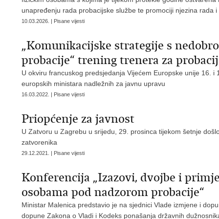
unapređenju rada probacijske službe te promociji njezina rada i 
10.03.2026. | Pisane vijesti
„Komunikacijske strategije s nedobro
probacije“ trening trenera za probaci
U okviru francuskog predsjedanja Vijećem Europske unije 16. i 
europskih ministara nadležnih za javnu upravu
16.03.2022. | Pisane vijesti
Priopćenje za javnost
U Zatvoru u Zagrebu u srijedu, 29. prosinca tijekom šetnje došlo 
zatvorenika
29.12.2021. | Pisane vijesti
Konferencija „Izazovi, dvojbe i primje
osobama pod nadzorom probacije“
Ministar Malenica predstavio je na sjednici Vlade izmjene i dop
dopune Zakona o Vladi i Kodeks ponašanja državnih dužnosnika u