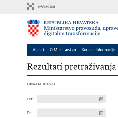
Preskoči
na
glavni
sadržaj
Vijesti
O Ministarstvu
Korisne informacije
Rezultati pretraživanja
Filtrirajte stranice:
Od:
Do: