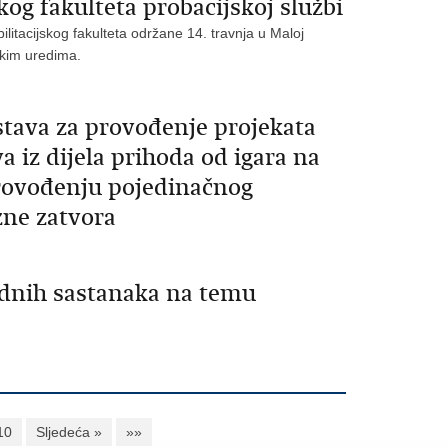
kog fakulteta probacijskoj službi
litacijskog fakulteta održane 14. travnja u Maloj
skim uredima.
stava za provođenje projekata
a iz dijela prihoda od igara na
rovođenju pojedinačnog
zne zatvora
adnih sastanaka na temu
10
Sljedeća »
»»