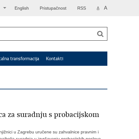
A
English
Pristupačnost
RSS
A
talna transformacija
Kontakti
ca za suradnju s probacijskom
knjižnici u Zagrebu uručene su zahvalnice pravnim i
najbolja suradnja u izvršavanju probacijskih poslova,