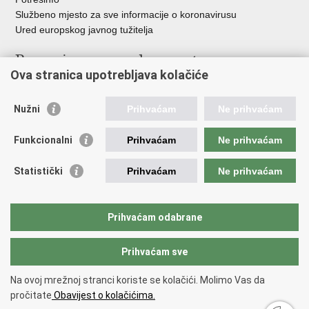
Službeno mjesto za sve informacije o koronavirusu
Ured europskog javnog tužitelja
Poveznice pravosudnog sustava
Ova stranica upotrebljava kolačiće
Portal sudova
Državno odvjetništvo
Nužni
Prihvaćam
Ne prihvaćam
Ured za suzbijanje korupcije i organiziranog kriminaliteta
Državno sudbeno vijeće
Funkcionalni
Prihvaćam
Ne prihvaćam
Državnoodvjetničko vijeće
Pravosudna akademija
Statistički
Prihvaćam
Ne prihvaćam
Hrvatska odvjetnička komora
Hrvatska javnobilježnička komora
Europski pravosudni portal
Prihvaćam odabrane
Prihvaćam sve
Povratak na vrh
Copyright © 2026 Ministarstvo pravosuđa, uprave i digitalne
Na ovoj mrežnoj stranci koriste se kolačići. Molimo Vas da
transformacije Republike Hrvatske.
Uvjeti korištenja
.
Izjava o
pročitate
Obavijest o kolačićima.
pristupačnosti
.