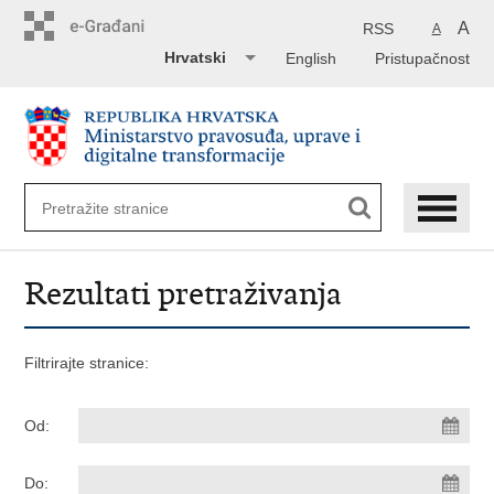
Preskoči
na
A
RSS
A
glavni
Hrvatski
English
Pristupačnost
sadržaj
Rezultati pretraživanja
Filtrirajte stranice:
Od:
Do: