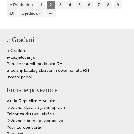
« Prethodna
1
2
3
4
5
6
7
8
9
10
Sljedeća »
»»
e-Građani
e-Građani
e-Savjetovanja
Portal otvorenih podataka RH
Središnji katalog službenih dokumenata RH
Izvozni portal
Korisne poveznice
Vlada Republike Hrvatske
Državna škola za javnu upravu
Odbor za državnu službu
Državno izborno povjerenstvo
Your Europe portal
Potresinfo