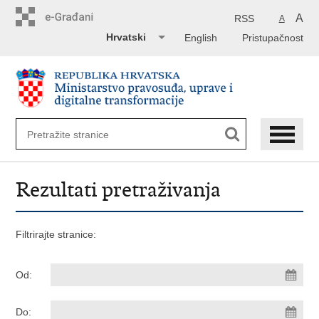
Preskoči
na
A
RSS
A
glavni
Hrvatski
English
Pristupačnost
sadržaj
Rezultati pretraživanja
Filtrirajte stranice:
Od:
Do: