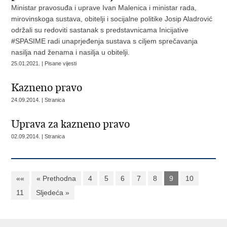
Ministar pravosuđa i uprave Ivan Malenica i ministar rada,
mirovinskoga sustava, obitelji i socijalne politike Josip Aladrović
održali su redoviti sastanak s predstavnicama Inicijative
#SPASIME radi unaprjeđenja sustava s ciljem sprečavanja
nasilja nad ženama i nasilja u obitelji.
25.01.2021. | Pisane vijesti
Kazneno pravo
24.09.2014. | Stranica
Uprava za kazneno pravo
02.09.2014. | Stranica
««
« Prethodna
4
5
6
7
8
9
10
11
Sljedeća »