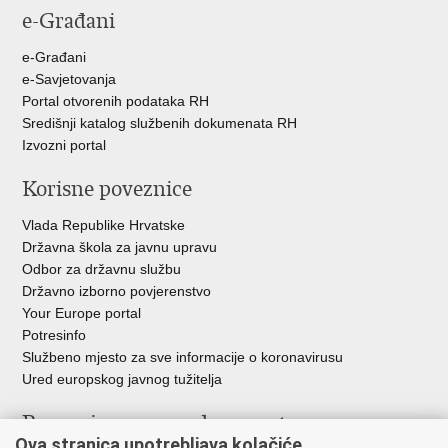
e-Građani
e-Građani
e-Savjetovanja
Portal otvorenih podataka RH
Središnji katalog službenih dokumenata RH
Izvozni portal
Korisne poveznice
Vlada Republike Hrvatske
Državna škola za javnu upravu
Odbor za državnu službu
Državno izborno povjerenstvo
Your Europe portal
Potresinfo
Službeno mjesto za sve informacije o koronavirusu
Ured europskog javnog tužitelja
Poveznice pravosudnog sustava
Ova stranica upotrebljava kolačiće