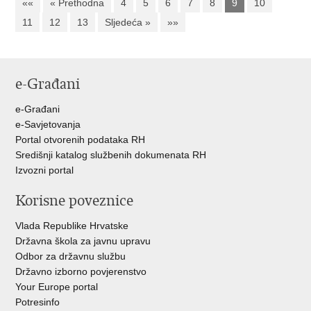
««
« Prethodna
4
5
6
7
8
9
10
11
12
13
Sljedeća »
»»
e-Građani
e-Građani
e-Savjetovanja
Portal otvorenih podataka RH
Središnji katalog službenih dokumenata RH
Izvozni portal
Korisne poveznice
Vlada Republike Hrvatske
Državna škola za javnu upravu
Odbor za državnu službu
Državno izborno povjerenstvo
Your Europe portal
Potresinfo