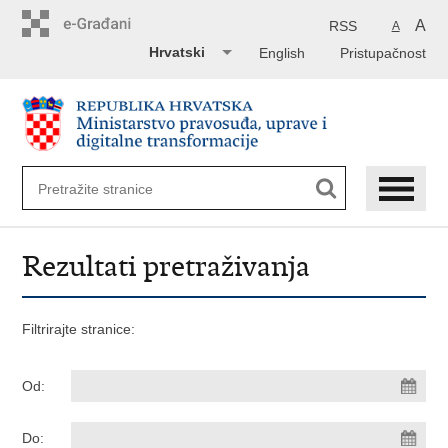
Preskoči
na
A
RSS
A
glavni
Hrvatski
English
Pristupačnost
sadržaj
Rezultati pretraživanja
Filtrirajte stranice:
Od:
Do: