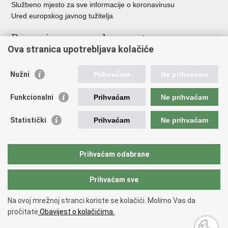
Službeno mjesto za sve informacije o koronavirusu
Ured europskog javnog tužitelja
Poveznice pravosudnog sustava
Ova stranica upotrebljava kolačiće
Portal sudova
Državno odvjetništvo
Nužni
Prihvaćam
Ne prihvaćam
Ured za suzbijanje korupcije i organiziranog kriminaliteta
Državno sudbeno vijeće
Funkcionalni
Prihvaćam
Ne prihvaćam
Državnoodvjetničko vijeće
Pravosudna akademija
Statistički
Prihvaćam
Ne prihvaćam
Hrvatska odvjetnička komora
Hrvatska javnobilježnička komora
Europski pravosudni portal
Prihvaćam odabrane
Prihvaćam sve
Povratak na vrh
Copyright © 2026 Ministarstvo pravosuđa, uprave i digitalne
Na ovoj mrežnoj stranci koriste se kolačići. Molimo Vas da
transformacije Republike Hrvatske.
Uvjeti korištenja
.
Izjava o
pročitate
Obavijest o kolačićima.
pristupačnosti
.