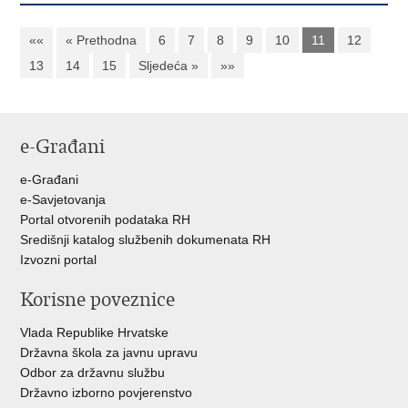
««
« Prethodna
6
7
8
9
10
11
12
13
14
15
Sljedeća »
»»
e-Građani
e-Građani
e-Savjetovanja
Portal otvorenih podataka RH
Središnji katalog službenih dokumenata RH
Izvozni portal
Korisne poveznice
Vlada Republike Hrvatske
Državna škola za javnu upravu
Odbor za državnu službu
Državno izborno povjerenstvo