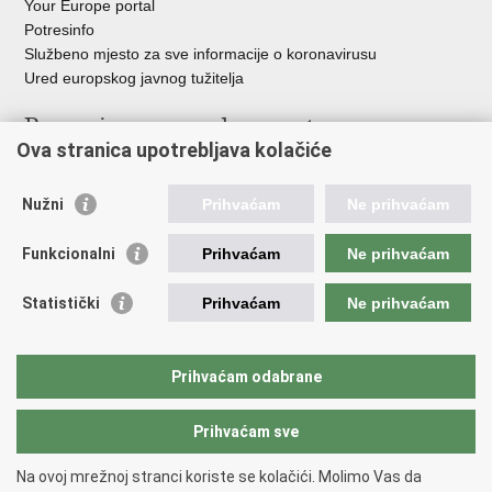
Your Europe portal
Potresinfo
Službeno mjesto za sve informacije o koronavirusu
Ured europskog javnog tužitelja
Poveznice pravosudnog sustava
Ova stranica upotrebljava kolačiće
Portal sudova
Državno odvjetništvo
Nužni
Prihvaćam
Ne prihvaćam
Ured za suzbijanje korupcije i organiziranog kriminaliteta
Državno sudbeno vijeće
Funkcionalni
Prihvaćam
Ne prihvaćam
Državnoodvjetničko vijeće
Pravosudna akademija
Statistički
Prihvaćam
Ne prihvaćam
Hrvatska odvjetnička komora
Hrvatska javnobilježnička komora
Europski pravosudni portal
Prihvaćam odabrane
Prihvaćam sve
Povratak na vrh
Copyright © 2026 Ministarstvo pravosuđa, uprave i digitalne
Na ovoj mrežnoj stranci koriste se kolačići. Molimo Vas da