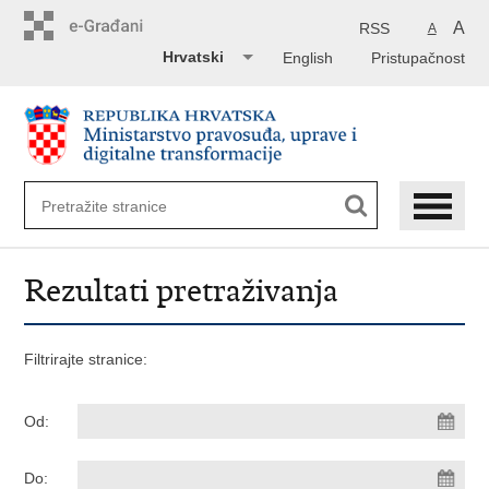
Preskoči
na
A
RSS
A
glavni
Hrvatski
English
Pristupačnost
sadržaj
Rezultati pretraživanja
Filtrirajte stranice:
Od:
Do: