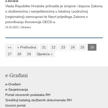
razini
Vlada Republike Hrvatske prihvatila je izmjene i dopune Zakona
o službenicima i namještenicima u lokalnoj i područnoj
(regionalnoj) samoupravi te Nacrt prijedloga Zakona o
potvrđivanju Konvencije OECD-a
19.10.2023. | Stranica
««
« Prethodna
21
22
23
24
25
26
27
28
29
Sljedeća »
e-Građani
e-Građani
e-Savjetovanja
Portal otvorenih podataka RH
Središnji katalog službenih dokumenata RH
Izvozni portal