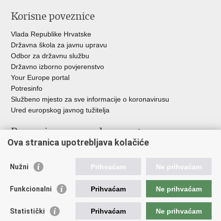
Korisne poveznice
Vlada Republike Hrvatske
Državna škola za javnu upravu
Odbor za državnu službu
Državno izborno povjerenstvo
Your Europe portal
Potresinfo
Službeno mjesto za sve informacije o koronavirusu
Ured europskog javnog tužitelja
Poveznice pravosudnog sustava
Ova stranica upotrebljava kolačiće
Portal sudova
Državno odvjetništvo
Nužni
Prihvaćam
Ne prihvaćam
Ured za suzbijanje korupcije i organiziranog kriminaliteta
Državno sudbeno vijeće
Funkcionalni
Prihvaćam
Ne prihvaćam
Državnoodvjetničko vijeće
Pravosudna akademija
Statistički
Prihvaćam
Ne prihvaćam
Hrvatska odvjetnička komora