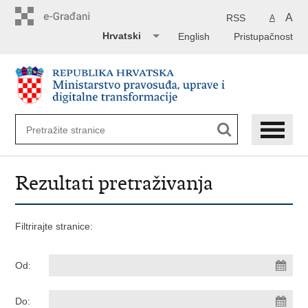
Preskoči
na
A
RSS
A
glavni
Hrvatski
English
Pristupačnost
sadržaj
Rezultati pretraživanja
Filtrirajte stranice:
Od:
Do: