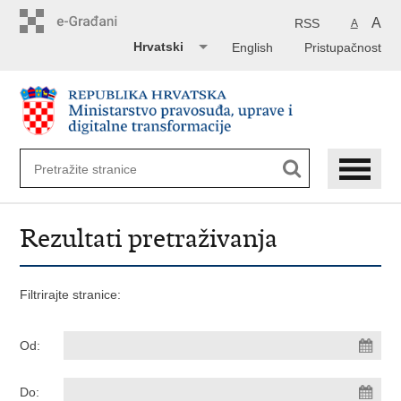
Preskoči
na
A
RSS
A
glavni
Hrvatski
English
Pristupačnost
sadržaj
Rezultati pretraživanja
Filtrirajte stranice:
Od:
Do: