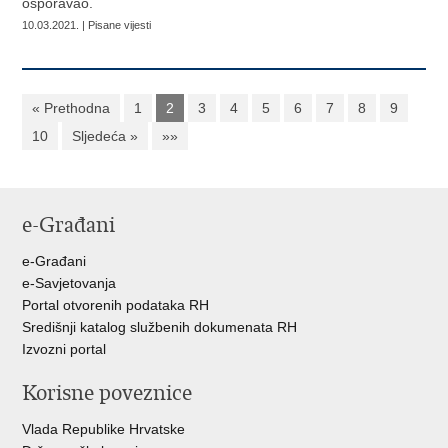
osporavao.
10.03.2021. | Pisane vijesti
« Prethodna
1
2
3
4
5
6
7
8
9
10
Sljedeća »
»»
e-Građani
e-Građani
e-Savjetovanja
Portal otvorenih podataka RH
Središnji katalog službenih dokumenata RH
Izvozni portal
Korisne poveznice
Vlada Republike Hrvatske