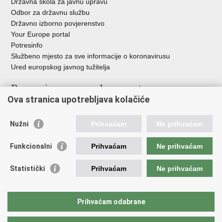
Državna škola za javnu upravu
Odbor za državnu službu
Državno izborno povjerenstvo
Your Europe portal
Potresinfo
Službeno mjesto za sve informacije o koronavirusu
Ured europskog javnog tužitelja
Poveznice pravosudnog sustava
Ova stranica upotrebljava kolačiće
Portal sudova
Državno odvjetništvo
Nužni
Prihvaćam
Ne prihvaćam
Ured za suzbijanje korupcije i organiziranog kriminaliteta
Državno sudbeno vijeće
Funkcionalni
Prihvaćam
Ne prihvaćam
Državnoodvjetničko vijeće
Pravosudna akademija
Statistički
Prihvaćam
Ne prihvaćam
Hrvatska odvjetnička komora
Hrvatska javnobilježnička komora
Europski pravosudni portal
Prihvaćam odabrane